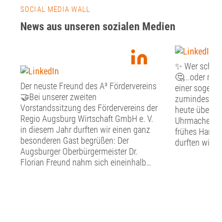
SOCIAL MEDIA WALL
News aus unseren sozialen Medien
✨ Wer schön s
🤔...oder mus
Der neuste Freund des A³ Fördervereins
einer sogenan
🤝Bei unserer zweiten
zumindest st
Vorstandssitzung des Fördervereins der
heute über Fr
Regio Augsburg Wirtschaft GmbH e. V.
Uhrmacher, G
in diesem Jahr durften wir einen ganz
frühes Handw
besonderen Gast begrüßen: Der
durften wir g
Augsburger Oberbürgermeister Dr.
Tag im Schw
Florian Freund nahm sich eineinhalb
Handwerkerm
Stunden Zeit für den persönlichen
Altstadt erfah
Austausch mit dem Vorstand des A³
nachgebildet
Fördervereins. Bevor der gemeinsame
hier in die a
Dialog begann, widmete sich der
eintauchen. N
Vorstand den vereinsinternen Themen.
bestaunten wi