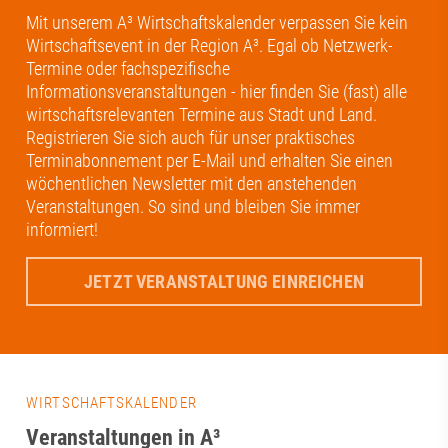
Mit unserem A³ Wirtschaftskalender verpassen Sie kein
Wirtschaftsevent in der Region A³. Egal ob Netzwerk-
Termine oder fachspezifische
Informationsveranstaltungen - hier finden Sie (fast) alle
wirtschaftsrelevanten Termine aus Stadt und Land.
Registrieren Sie sich auch für unser praktisches
Terminabonnement per E-Mail und erhalten Sie einen
wöchentlichen Newsletter mit den anstehenden
Veranstaltungen. So sind und bleiben Sie immer
informiert!
JETZT VERANSTALTUNG EINREICHEN
WIRTSCHAFTSKALENDER
Veranstaltungen in A³