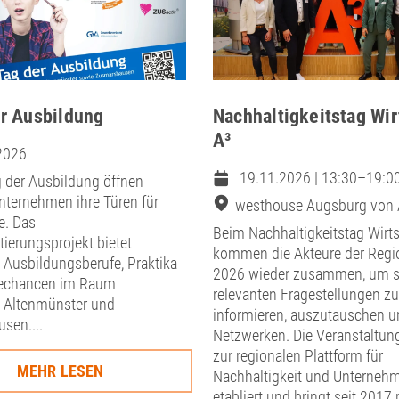
er Ausbildung
Nachhaltigkeitstag Wir
A³
2026
19.11.2026 | 13:30–19:0
g der Ausbildung öffnen
nternehmen ihre Türen für
westhouse Augsburg von 
e. Das
Beim Nachhaltigkeitstag Wirts
tierungsprojekt bietet
kommen die Akteure der Regi
n Ausbildungsberufe, Praktika
2026 wieder zusammen, um s
rechancen im Raum
relevanten Fragestellungen zu
, Altenmünster und
informieren, auszutauschen u
sen....
Netzwerken. Die Veranstaltung
zur regionalen Plattform für
MEHR LESEN
Nachhaltigkeit und Unterneh
etabliert und bringt seit 2017