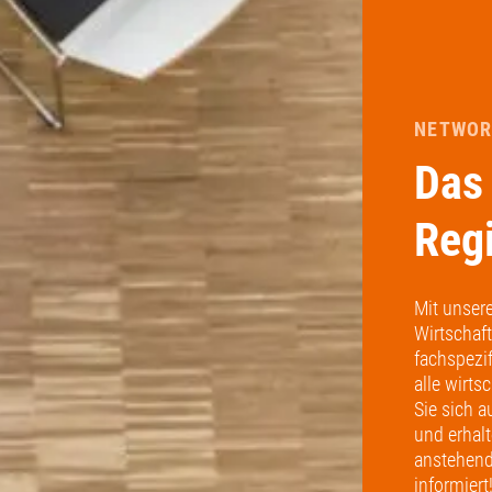
NETWORK
Das 
Reg
Mit unser
Wirtschaf
fachspezif
alle wirts
Sie sich 
und erhal
anstehend
informiert