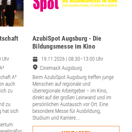
tschaft
AzubiSpot Augsburg - Die
Bildungsmesse im Kino
0 Uhr
19.11.2026 | 08:30–13:00 Uhr
A³
CinemaxX Augsburg
chaft A³
Beim AzubiSpot Augsburg treffen junge
on auch
Menschen auf regionale und
ich zu
überregionale Arbeitgeber – im Kino,
direkt auf der großen Leinwand und im
nd zu
persönlichen Austausch vor Ort. Eine
 hat sich
besondere Messe für Ausbildung,
Studium und Karriere....
mertum
 regelmäßig