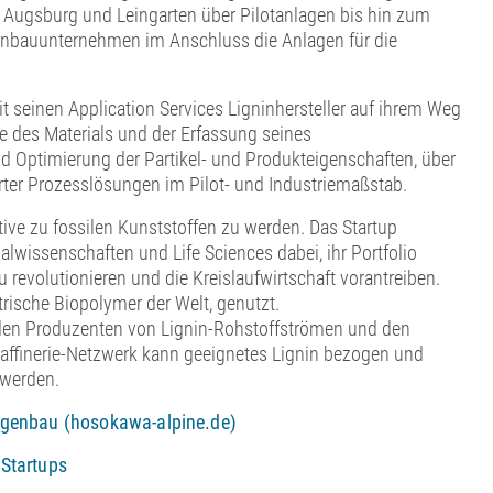
n Augsburg und Leingarten über Pilotanlagen bis hin zum
inenbauunternehmen im Anschluss die Anlagen für die
einen Application Services Ligninhersteller auf ihrem Weg
yse des Materials und der Erfassung seines
Optimierung der Partikel- und Produkteigenschaften, über
ter Prozesslösungen im Pilot- und Industriemaßstab.
tive zu fossilen Kunststoffen zu werden. Das Startup
lwissenschaften und Life Sciences dabei, ihr Portfolio
revolutionieren und die Kreislaufwirtschaft vorantreiben.
trische Biopolymer der Welt, genutzt.
 den Produzenten von Lignin-Rohstoffströmen und den
oraffinerie-Netzwerk kann geeignetes Lignin bezogen und
 werden.
genbau (hosokawa-alpine.de)
Startups