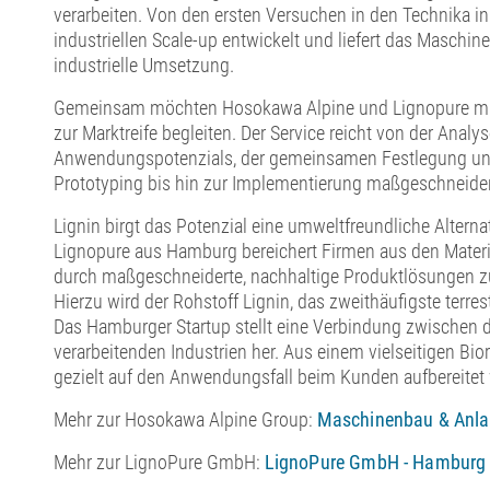
verarbeiten. Von den ersten Versuchen in den Technika i
industriellen Scale-up entwickelt und liefert das Masch
industrielle Umsetzung.
Gemeinsam möchten Hosokawa Alpine und Lignopure mit s
zur Marktreife begleiten. Der Service reicht von der Anal
Anwendungspotenzials, der gemeinsamen Festlegung und 
Prototyping bis hin zur Implementierung maßgeschneider
Lignin birgt das Potenzial eine umweltfreundliche Alterna
Lignopure aus Hamburg bereichert Firmen aus den Materia
durch maßgeschneiderte, nachhaltige Produktlösungen zu 
Hierzu wird der Rohstoff Lignin, das zweithäufigste terres
Das Hamburger Startup stellt eine Verbindung zwischen
verarbeitenden Industrien her. Aus einem vielseitigen Bi
gezielt auf den Anwendungsfall beim Kunden aufbereitet
Mehr zur Hosokawa Alpine Group:
Maschinenbau & Anla
Mehr zur LignoPure GmbH:
LignoPure GmbH - Hamburg 