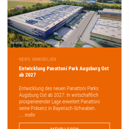
NEWS IMMOBILIEN
Entwicklung Panattoni Park Augsburg Ost
ab 2027
Entwicklung des neuen Panattoni Parks
Augsburg Ost ab 2027: In wirtschaftlich
prosperierender Lage erweitert Panattoni
seine Präsenz in Bayerisch-Schwaben.
... mehr