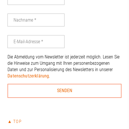
Stadt nicht fe
Dankeschön a
Vorstandsvor
Tinzmann für
die Ausrichtu
anderen Anwe
engagierten 
Dierig, WERN
Schloms, Dr.
Die Abmeldung vom Newsletter ist jederzeit möglich. Lesen Sie
Kleinle, Claud
die Hinweise zum Umgang mit Ihren personenbezogenen
Haug, Johanna
Daten und zur Personalisierung des Newsletters in unserer
Thiel#A3Förd
Datenschutzerklärung
.
#Zukunft
▲ TOP