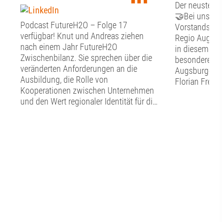
Der neuste Fr
🤝Bei unsere
Podcast FutureH2O – Folge 17
Vorstandssitz
verfügbar! Knut und Andreas ziehen
Regio Augsbu
nach einem Jahr FutureH2O
in diesem Jah
Zwischenbilanz. Sie sprechen über die
besonderen G
veränderten Anforderungen an die
Augsburger O
Ausbildung, die Rolle von
Florian Freun
Kooperationen zwischen Unternehmen
Stunden Zeit 
und den Wert regionaler Identität für die
Austausch mi
Berufsorientierung. Sie zeigen, warum
Förderverein
Auszubildende nicht nur Fachkräfte von
Dialog begann
morgen sind, sondern schon heute
Vorstand den
wichtige Impulse für die Innovation und
Punkte auf d
die Transformation geben können – und
aktuelle Stand
welche Rolle Augsburg dabei als
Verwendung d
Wirtschafts- und Bildungsstandort
Rückblick auf
spielt. 🙌📍👉 Spotify:
Sommerfest. ☀
https://ow.ly/Q1Me50ZwSxI👉 Apple:
Florian Freun
https://ow.ly/Al7050ZwSxJJetzt
in das Wirken
reinhören und echte Storys aus der