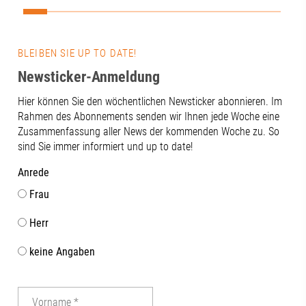
Wirtschaftsr
Region erleben! 🎧 Alle Folgen von und
Gegenzug ste
mit dem Moderator Knut Wuhler von der
für die wirts
Sameign gGmbH.FutureH2O wird als
Augsburgs vo
BLEIBEN SIE UP TO DATE!
JOBvision-Projekt aus Mitteln des
zahlreiche A
Bundesministerium für Bildung, Familie,
Newsticker-Anmeldung
deutlich: Vo
Senioren, Frauen und Jugend
Region bis hi
Hier können Sie den wöchentlichen Newsticker abonnieren. Im
gefördert.Bundesinstitut für
des Wirtschaf
Rahmen des Abonnements senden wir Ihnen jede Woche eine
Berufsbildung (BIBB)#futureh2o
Zukunftsstand
Zusammenfassung aller News der kommenden Woche zu. So
#jobvision #fachkräfteLiva Dziedataja |
Forschung un
sind Sie immer informiert und up to date!
Dr. Nina Schmitt | Katrin Beppler | Knut
offene Dialog
Wuhler | Benedikt Langer
wie wichtig 
Anrede
zwischen Wirt
Frau
regionalen Ak
unserer Regio
Herr
in der Verank
im Aufsichtsrat
keine Angaben
Abschluss dur
gemeinsame G
Terrasse der
mit beeindru