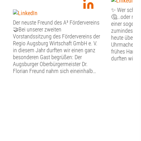
✨ Wer schön s
🤔...oder mus
Der neuste Freund des A³ Fördervereins
einer sogenan
🤝Bei unserer zweiten
zumindest st
Vorstandssitzung des Fördervereins der
heute über Fr
Regio Augsburg Wirtschaft GmbH e. V.
Uhrmacher, G
in diesem Jahr durften wir einen ganz
frühes Handw
besonderen Gast begrüßen: Der
durften wir g
Augsburger Oberbürgermeister Dr.
Tag im Schw
Florian Freund nahm sich eineinhalb
Handwerkerm
Stunden Zeit für den persönlichen
Altstadt erfah
Austausch mit dem Vorstand des A³
nachgebildet
Fördervereins. Bevor der gemeinsame
hier in die a
Dialog begann, widmete sich der
eintauchen. N
Vorstand den vereinsinternen Themen.
bestaunten wi
Punkte auf der Agenda waren der
Entwicklungen
aktuelle Stand in Sachen Mitglieder, die
so zum Beispi
Verwendung der Fördermittel sowie ein
Diktiergerät,
Rückblick auf das diesjährige
Uhrwerk im H
Sommerfest. ☀️Anschließend erhielt Dr.