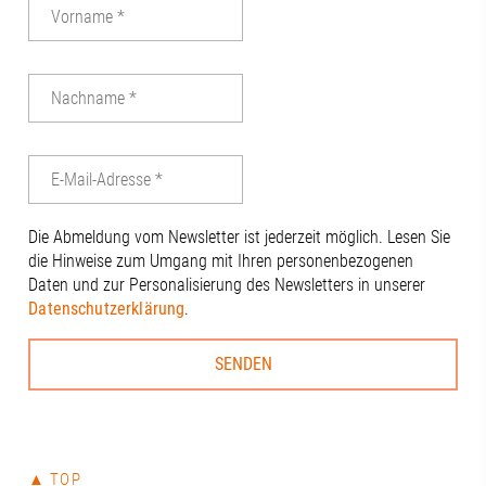
gemeinsame Gruppenfoto auf der
Terrasse der Stadtsparkasse Augsburg
mit beeindruckendem Blick über die
Stadt nicht fehlen. 🏙️Ein herzliches
Dankeschön an unseren 1.
Vorstandsvorsitzenden Wolfgang
Tinzmann für die Gastfreundschaft und
die Ausrichtung der Sitzung, und an alle
anderen Anwesenden für den
engagierten Austausch: Benjamin
Die Abmeldung vom Newsletter ist jederzeit möglich. Lesen Sie
Dierig, WERNER Ziegelmeier_SM, Volker
die Hinweise zum Umgang mit Ihren personenbezogenen
Schloms, Dr. Dietrich Gemmel, Simon
Daten und zur Personalisierung des Newsletters in unserer
Kleinle, Claudia Brandstätter, Stefanie
Datenschutzerklärung
.
Haug, Johanna Pfaller, Andreas
Thiel#A3Förderverein #RegionAugsburg
#Zukunft
▲ TOP