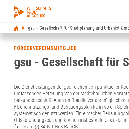
gsu – Gesellschaft für Stadtplanung und Urbanistik m
FÖRDERVEREINSMITGLIED
gsu - Gesellschaft für
Die Dienstleistungen der gsu reichen von punktueller Koor
umfassenden Betreuung von der städtebaulichen Vorun
Satzungsbeschluß. Auch im "Parallelverfahren" gleichzeit
Flächennutzungs- und Bebauungsplan kann so ein Spielr
systematisch genutzt werden. Ein einfacher Bebauungspl
Ortsabrundungssatzung können insbesondere bei kleine
freisetzen (§ 34 IV.1 Nr.3 BauGB).