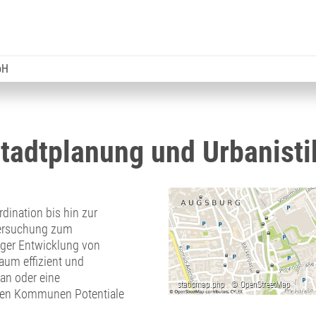
bH
 Stadtplanung und Urbanist
dination bis hin zur
tersuchung zum
iger Entwicklung von
aum effizient und
an oder eine
ren Kommunen Potentiale