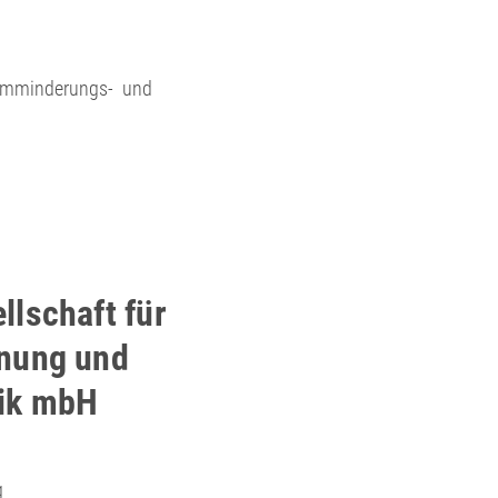
ärmminderungs- und
llschaft für
anung und
tik mbH
g