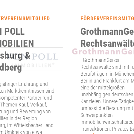
ERVEREINSMITGLIED
FÖRDERVEREINSMITG
 POLL
GrothmannGe
OBILIEN
Rechtsanwält
sburg &
GrothmannGeiser
edberg
Rechtsanwälte sind mit r
Berufsträgern in München
Berlin und Frankfurt am 
gjähriger Erfahrung und
eine der mittelgroßen
ten Marktkenntnissen sind
unabhängigen deutschen
 kompetenter Partner rund
Kanzleien. Unsere Tätigke
 Themen Kauf, Verkauf,
umfasst die Beratung mit
tung und Bewertung von
Schwerpunkten
ien in der Region
Immobilienwirtschaftsrec
rg, im Wittelsbacher Land
Transaktionen, Privates B
im Umkreis von etwa