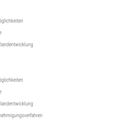
glichkeiten
e
ulandentwicklung
glichkeiten
e
ulandentwicklung
enehmigungsverfahren