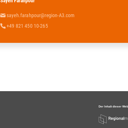
Sayeh Farahpour
sayeh.farahpour@region-A3.com
+49 821 450 10-265