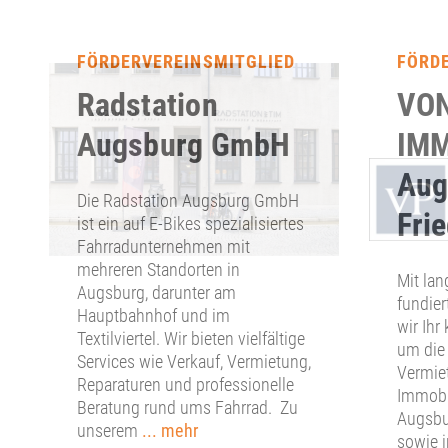
FÖRDERVEREINSMITGLIED
FÖRD
Radstation
VON
Augsburg GmbH
IMM
Aug
Die Radstation Augsburg GmbH
Fri
ist ein auf E-Bikes spezialisiertes
Fahrradunternehmen mit
mehreren Standorten in
Mit lan
Augsburg, darunter am
fundier
Hauptbahnhof und im
wir Ihr
Textilviertel. Wir bieten vielfältige
um die
Services wie Verkauf, Vermietung,
Vermie
Reparaturen und professionelle
Immobil
Beratung rund ums Fahrrad. Zu
Augsbu
unserem
... mehr
sowie 