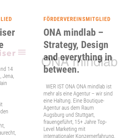
LIED
FÖRDERVEREINSMITGLIED
iser
ONA mindlab –
e
Strategy, Design
and everything in
between.
und 14
, Jena,
Main
WER IST ONA ONA mindlab ist
mehr als eine Agentur – wir sind
eine Haltung. Eine Boutique-
it
Agentur aus dem Raum
 den
Augsburg und Stuttgart,
frauengeführt, 15+ Jahre Top-
ht,
Level Marketing mit
aurecht,
internationaler Konzernerfahrung.