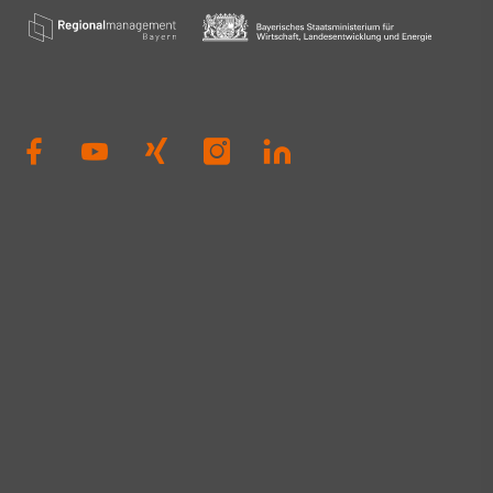
Dierig, WERNER
Schloms, Dr. D
Kleinle, Claudia
Haug, Johanna P
Thiel#A3Förder
#Zukunft