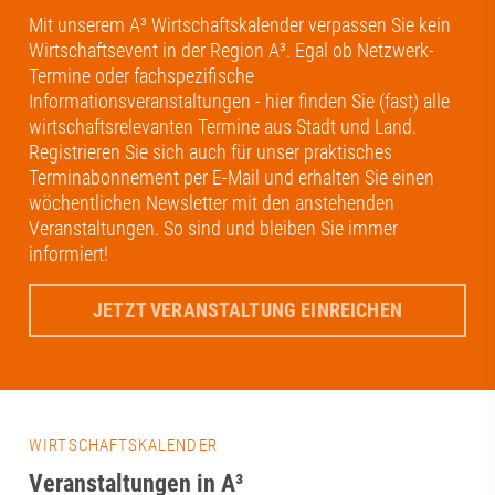
Mit unserem A³ Wirtschaftskalender verpassen Sie kein
Wirtschaftsevent in der Region A³. Egal ob Netzwerk-
Termine oder fachspezifische
Informationsveranstaltungen - hier finden Sie (fast) alle
wirtschaftsrelevanten Termine aus Stadt und Land.
Registrieren Sie sich auch für unser praktisches
Terminabonnement per E-Mail und erhalten Sie einen
wöchentlichen Newsletter mit den anstehenden
Veranstaltungen. So sind und bleiben Sie immer
informiert!
JETZT VERANSTALTUNG EINREICHEN
WIRTSCHAFTSKALENDER
Veranstaltungen in A³