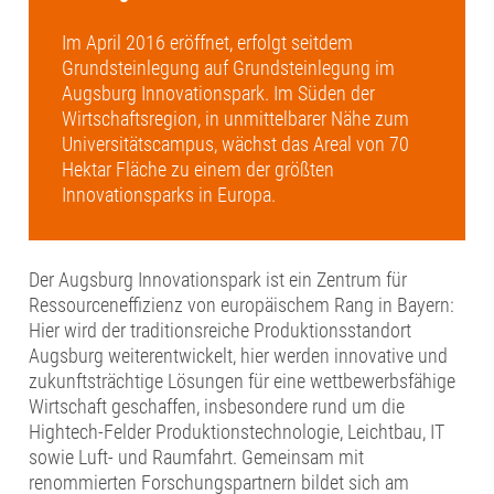
Im April 2016 eröffnet, erfolgt seitdem
Grundsteinlegung auf Grundsteinlegung im
Augsburg Innovationspark. Im Süden der
Wirtschaftsregion, in unmittelbarer Nähe zum
Universitätscampus, wächst das Areal von 70
Hektar Fläche zu einem der größten
Innovationsparks in Europa.
Der Augsburg Innovationspark ist ein Zentrum für
Ressourceneffizienz von europäischem Rang in Bayern:
Hier wird der traditionsreiche Produktionsstandort
Augsburg weiterentwickelt, hier werden innovative und
zukunftsträchtige Lösungen für eine wettbewerbsfähige
Wirtschaft geschaffen, insbesondere rund um die
Hightech-Felder Produktionstechnologie, Leichtbau, IT
sowie Luft- und Raumfahrt. Gemeinsam mit
renommierten Forschungspartnern bildet sich am