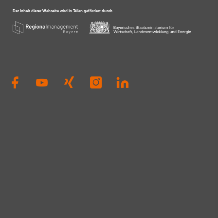
engagierten 
Dierig, WERN
Schloms, Dr.
Kleinle, Claud
Haug, Johanna
Thiel#A3Förd
#Zukunft