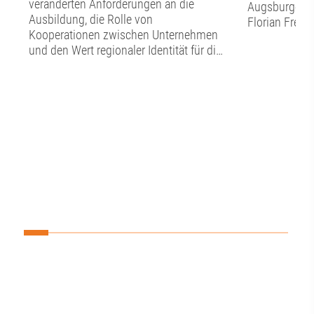
veränderten Anforderungen an die
Augsburger O
Ausbildung, die Rolle von
Florian Freun
Kooperationen zwischen Unternehmen
Stunden Zeit 
und den Wert regionaler Identität für die
Austausch mi
Berufsorientierung. Sie zeigen, warum
Förderverein
Auszubildende nicht nur Fachkräfte von
Dialog begann
morgen sind, sondern schon heute
Vorstand den
wichtige Impulse für die Innovation und
Punkte auf d
die Transformation geben können – und
aktuelle Stand
welche Rolle Augsburg dabei als
Verwendung d
Wirtschafts- und Bildungsstandort
Rückblick auf
spielt. 🙌📍👉 Spotify:
Sommerfest. ☀
https://ow.ly/Q1Me50ZwSxI👉 Apple:
Florian Freun
https://ow.ly/Al7050ZwSxJJetzt
in das Wirken
reinhören und echte Storys aus der
Wirtschaftsr
Region erleben! 🎧 Alle Folgen von und
Gegenzug ste
mit dem Moderator Knut Wuhler von der
für die wirts
Sameign gGmbH.FutureH2O wird als
Augsburgs vo
JOBvision-Projekt aus Mitteln des
zahlreiche A
Bundesministerium für Bildung, Familie,
deutlich: Vo
Senioren, Frauen und Jugend