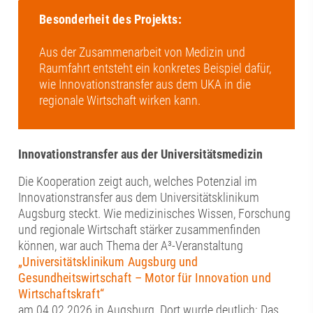
Besonderheit des Projekts:
Aus der Zusammenarbeit von Medizin und
Raumfahrt entsteht ein konkretes Beispiel dafür,
wie Innovationstransfer aus dem UKA in die
regionale Wirtschaft wirken kann.
Innovationstransfer aus der Universitätsmedizin
Die Kooperation zeigt auch, welches Potenzial im
Innovationstransfer aus dem Universitätsklinikum
Augsburg steckt. Wie medizinisches Wissen, Forschung
und regionale Wirtschaft stärker zusammenfinden
können, war auch Thema der A³-Veranstaltung
„Universitätsklinikum Augsburg und
Gesundheitswirtschaft – Motor für Innovation und
Wirtschaftskraft“
am 04.02.2026 in Augsburg. Dort wurde deutlich: Das