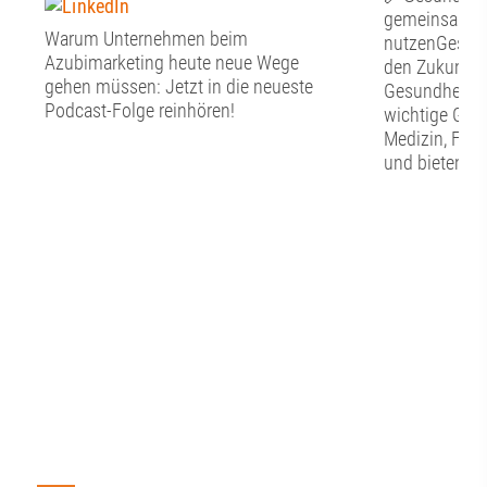
gemeinsam Ch
Warum Unternehmen beim
nutzenGesund
Azubimarketing heute neue Wege
den Zukunfts
gehen müssen: Jetzt in die neueste
Gesundheitswi
Podcast-Folge reinhören!
wichtige Grun
Medizin, For
und bieten zu
die regionale
Gesundheitss
diese Potenzi
werden? Wel
braucht es? U
Zusammenarb
Wissenschaft,
Kommunen un
Netzwerken?D
Mittelpunkt u
Werkstattges
vernetzen“.Ei
Zukunft daten