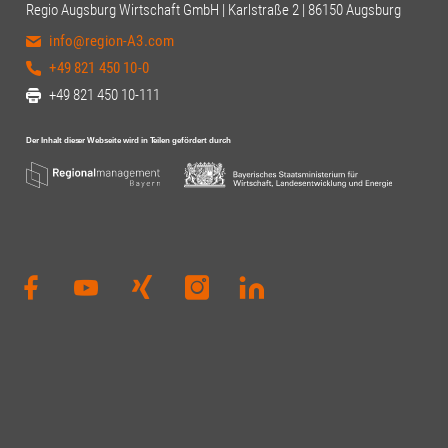
vor Ort. Chris
Regio Augsburg Wirtschaft GmbH | Karlstraße 2 | 86150 Augsburg
|Alexandra Te
info@region-A3.com
Andreas W. Dr
Beisac | Digit
+49 821 450 10-0
Wirtschaftsfö
+49 821 450 10-111
Christine Ne
Thiel#Regio
#Regionalma
#Gesundheits
#Innovation 
#Universität
#Universität
#RegionA3