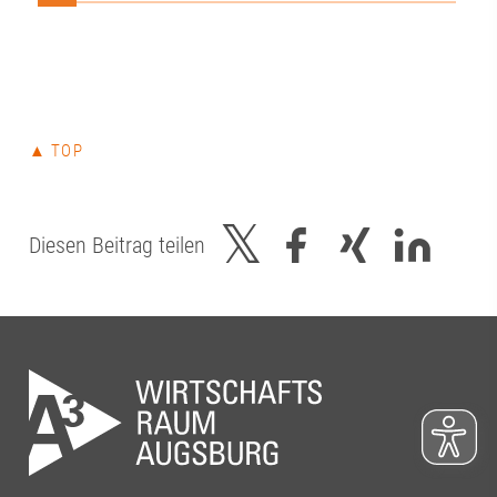
entscheidet si
Technik. Gen
Vernetzung, 
und der konti
zwischen Wis
und Praxis.Ge
▲ TOP
bietet das Th
von neuen Fo
über innovat
bis hin zu ei
Diesen Beitrag teilen
als Gesundhe
Innovationsst
Beteiligten f
konstruktiven
uns darauf, 
gemeinsam we
dem Regional
das Bayerisch
Wirtschaft, 
Energie aktiv