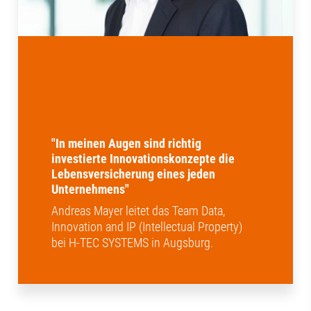
"In meinen Augen sind richtig
investierte Innovationskonzepte die
Lebensversicherung eines jeden
Unternehmens"
Andreas Mayer leitet das Team Data,
Innovation and IP (Intellectual Property)
bei H-TEC SYSTEMS in Augsburg.