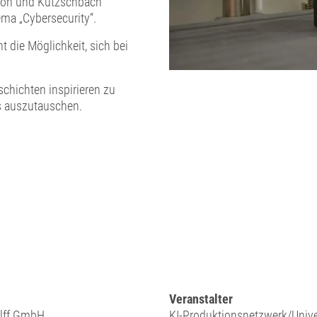
neon und Kutzschbach
ema „Cybersecurity“.
 die Möglichkeit, sich bei
schichten inspirieren zu
s auszutauschen.
Veranstalter
lff GmbH
KI-Produktionsnetzwerk/Unive