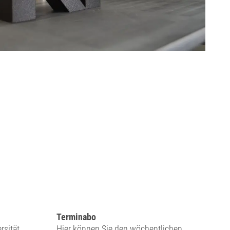
Terminabo
rsität
Hier können Sie den wöchentlichen