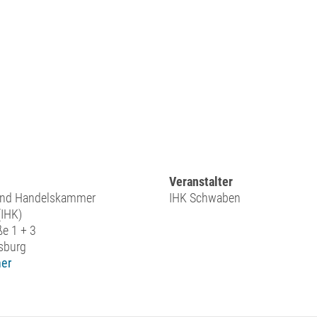
Veranstalter
 und Handelskammer
IHK Schwaben
IHK)
ße 1 + 3
sburg
er