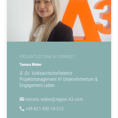
PROJEKTLEITUNG A³ CONNECT
Tamara Weber
B. Sc. Volkswirtschaftslehre
Projektmanagement A³ Unternehmertum &
Engagement.Leben
tamara.weber@region-A3.com
+49 821 450 10-213