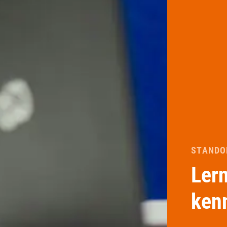
STANDO
Lern
ken