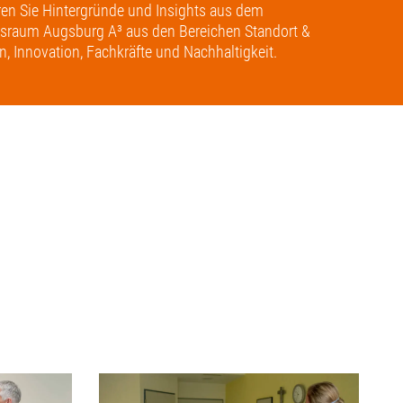
hren Sie Hintergründe und Insights aus dem
tsraum Augsburg A³ aus den Bereichen Standort &
, Innovation, Fachkräfte und Nachhaltigkeit.