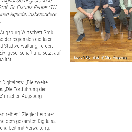
 Digitalisierungsbranche,
rof. Dr. Claudia Reuter (TH
italen Agenda, insbesondere
.
io Augsburg Wirtschaft GmbH
ng der regionalen digitalen
nd Stadtverwaltung, fördert
ivilgesellschaft und setzt auf
lität.
igitalrats: „Die zweite
. „Die Fortführung der
nce‘ machen Augsburg
ntreiben“. Ziegler betonte:
und dem gesamten Digitalrat
enarbeit mit Verwaltung,