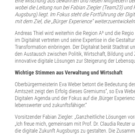
eine Mischung aus bewährten und neuen Mitgliedern der
wobei die Leitung nun bei Fabian Ziegler (Team23) und P
Augsburg) liegt. Im Fokus steht die Fortführung der Dig
mit dem Ziel, die „Bürger Experience“ weiterzuentwickeln
Andreas Thiel wird weiterhin die Region A³ und die Reg
im Digitalrat vertreten und seine Expertise in die Gestaltu
Transformation einbringen. Der Digitalrat berät Stadtrat u
den Austausch zwischen Politik, Wirtschaft, Bildung und Z
innovative digitale Lösungen zur Steigerung der Lebensqua
Wichtige Stimmen aus Verwaltung und Wirtschaft
Oberbürgermeisterin Eva Weber betont die Bedeutung des D
Amtszeit zeigt den Erfolg dieses Gremiums“, so Eva Weber
Digitalen Agenda und der Fokus auf die ‚Bürger Experie
lebenswerter und zukunftsfähiger.“
Vorsitzender Fabian Ziegler: „Ganzheitliche Lösungen vora
„Ich freue mich, gemeinsam mit Prof. Dr. Claudia Reuter 
die digitale Zukunft Augsburgs zu gestalten. Die Zusamm