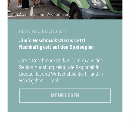
NEWS NACHHALTIGKEIT
Jim´s Geschmackszirkus setzt
Nachhaltigkeit auf den Speiseplan
Jim´s Geschmackszirkus (Jim´s) aus der
Region Augsburg zeigt, wie Regionalität,
Bioqualität und Wirtschaftlichkeit Hand in
Hand gehen.
... mehr
MEHR LESEN