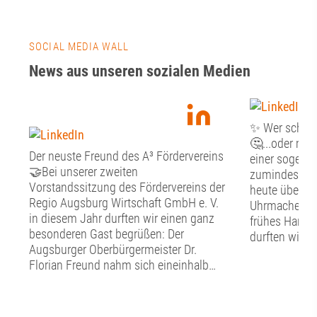
SOCIAL MEDIA WALL
News aus unseren sozialen Medien
✨ Wer schön s
🤔...oder mus
Der neuste Freund des A³ Fördervereins
einer sogenan
🤝Bei unserer zweiten
zumindest st
Vorstandssitzung des Fördervereins der
heute über Fr
Regio Augsburg Wirtschaft GmbH e. V.
Uhrmacher, G
in diesem Jahr durften wir einen ganz
frühes Handw
besonderen Gast begrüßen: Der
durften wir g
Augsburger Oberbürgermeister Dr.
Tag im Schw
Florian Freund nahm sich eineinhalb
Handwerkerm
Stunden Zeit für den persönlichen
Altstadt erfah
Austausch mit dem Vorstand des A³
nachgebildet
Fördervereins. Bevor der gemeinsame
hier in die a