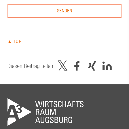
Thiel#A3Förderverein #RegionAugsburg
#Zukunft
▲ TOP
Diesen Beitrag teilen