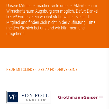
Unsere Mitglieder machen viele unserer Aktivitäten im
Wirtschaftsraum Augsburg erst möglich. Dafür: Danke!
Der A³ Förderverein wächst stetig weiter. Sie sind
Mitglied und finden sich nicht in der Auflistung. Bitte
melden Sie sich bei uns und wir kümmern uns
umgehend.
NEUE MITGLIEDER DES A³ FÖRDERVEREINS