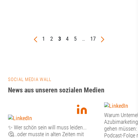
1
2
3
4
5
…
17
SOCIAL MEDIA WALL
News aus unseren sozialen Medien
Warum Untern
Azubimarketing
✨ Wer schön sein will muss leiden...
gehen müssen: J
🤔...oder musste in alten Zeiten mit
Podcast-Folge r