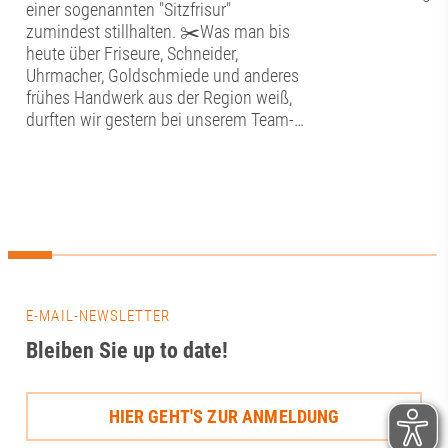
einer sogenannten "Sitzfrisur"
zumindest stillhalten. ✂️Was man bis
heute über Friseure, Schneider,
Uhrmacher, Goldschmiede und anderes
frühes Handwerk aus der Region weiß,
durften wir gestern bei unserem Team-
Tag im Schwäbischen
Handwerkermuseum in der Augsburger
Altstadt erfahren. ⚒️In detailgetreu
nachgebildeten Werkstätten konnten wir
hier in die alte Handwerkskunst
eintauchen. Neben der Kunstfertigkeit
bestaunten wir auch die technischen
Entwicklungen, die hier ausgestellt sind,
so zum Beispiel ein antiquiertes
E-MAIL-NEWSLETTER
Diktiergerät, eine Eismaschine und ein
Bleiben Sie up to date!
Uhrwerk im Herzen des Museums. 🕰️
Darüber hinaus lernten wir hier im
Unteren Brunnenmeisterhaus des
HIER GEHT'S ZUR ANMELDUNG
Wasserwerks am Roten Tor so einiges