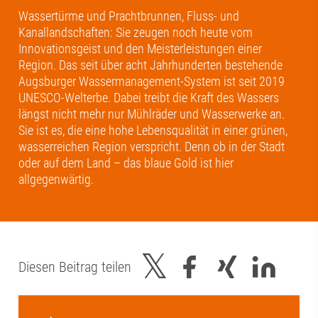
Wassertürme und Prachtbrunnen, Fluss- und
Kanallandschaften: Sie zeugen noch heute vom
Innovationsgeist und den Meisterleistungen einer
Region. Das seit über acht Jahrhunderten bestehende
Augsburger Wassermanagement-System ist seit 2019
UNESCO-Welterbe. Dabei treibt die Kraft des Wassers
längst nicht mehr nur Mühlräder und Wasserwerke an.
Sie ist es, die eine hohe Lebensqualität in einer grünen,
wasserreichen Region verspricht. Denn ob in der Stadt
oder auf dem Land – das blaue Gold ist hier
allgegenwärtig.
Diesen Beitrag teilen