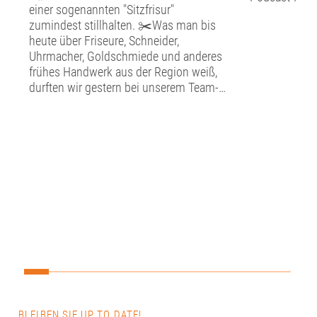
einer sogenannten "Sitzfrisur"
zumindest stillhalten. ✂️Was man bis
heute über Friseure, Schneider,
Uhrmacher, Goldschmiede und anderes
frühes Handwerk aus der Region weiß,
durften wir gestern bei unserem Team-
Tag im Schwäbischen
Handwerkermuseum in der Augsburger
Altstadt erfahren. ⚒️In detailgetreu
nachgebildeten Werkstätten konnten wir
hier in die alte Handwerkskunst
eintauchen. Neben der Kunstfertigkeit
bestaunten wir auch die technischen
Entwicklungen, die hier ausgestellt sind,
so zum Beispiel ein antiquiertes
Diktiergerät, eine Eismaschine und ein
Uhrwerk im Herzen des Museums. 🕰️
Darüber hinaus lernten wir hier im
Unteren Brunnenmeisterhaus des
Wasserwerks am Roten Tor so einiges
BLEIBEN SIE UP TO DATE!