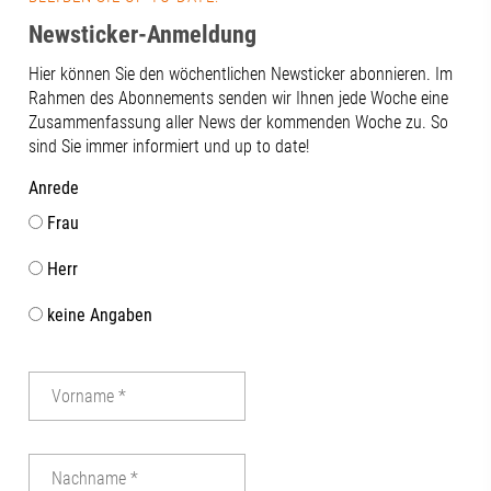
über die frühe Wasserversorgung der
Stadt Augsburg. 🚰Ein super Tipp für
Newsticker-Anmeldung
einen entspannten Team-Ausflug! 🙌👉
Hier können Sie den wöchentlichen Newsticker abonnieren. Im
Was war Ihr coolster Team-Ausflug?
Rahmen des Abonnements senden wir Ihnen jede Woche eine
Schreiben Sie uns Ihre Tipps in die
Zusammenfassung aller News der kommenden Woche zu. So
Kommentare! #RegionAugsburg
sind Sie immer informiert und up to date!
#Handwerk #team
Anrede
Frau
Herr
keine Angaben