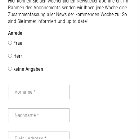
Hier können Sie den wöchentlichen Newsticker abonnieren. Im
gefördert.Bundesinstitut für
des Wirtschaf
Rahmen des Abonnements senden wir Ihnen jede Woche eine
Berufsbildung (BIBB)#futureh2o
Zukunftsstand
Zusammenfassung aller News der kommenden Woche zu. So
#jobvision #fachkräfteLiva Dziedataja |
Forschung un
sind Sie immer informiert und up to date!
Dr. Nina Schmitt | Katrin Beppler | Knut
offene Dialog
Wuhler | Benedikt Langer
wie wichtig 
Anrede
zwischen Wirt
Frau
regionalen Ak
unserer Regio
Herr
in der Verank
im Aufsichtsrat
keine Angaben
Abschluss dur
gemeinsame G
Terrasse der
mit beeindru
Stadt nicht fe
Dankeschön a
Vorstandsvor
Tinzmann für
die Ausrichtu
anderen Anwe