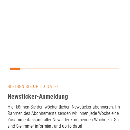
Altstadt erfah
Austausch mit dem Vorstand des A³
nachgebildet
Fördervereins. Bevor der gemeinsame
hier in die a
Dialog begann, widmete sich der
eintauchen. N
Vorstand den vereinsinternen Themen.
bestaunten wi
Punkte auf der Agenda waren der
Entwicklungen
aktuelle Stand in Sachen Mitglieder, die
so zum Beispi
Verwendung der Fördermittel sowie ein
Diktiergerät,
Rückblick auf das diesjährige
Uhrwerk im H
Sommerfest. ☀️Anschließend erhielt Dr.
Darüber hinau
Florian Freund einen aktuellen Einblick
Unteren Brun
in das Wirken des Fördervereins im
Wasserwerks 
Wirtschaftsraum Augsburg. Im
über die frü
Gegenzug stellte er seine Schwerpunkte
Stadt Augsbur
BLEIBEN SIE UP TO DATE!
für die wirtschaftliche Entwicklung
einen entspa
Augsburgs vor. Im Gespräch wurden
Newsticker-Anmeldung
Was war Ihr 
zahlreiche Anknüpfungspunkte
Schreiben Sie
Hier können Sie den wöchentlichen Newsticker abonnieren. Im
deutlich: Vom Ausbau des ÖPNV in der
Kommentare!
Rahmen des Abonnements senden wir Ihnen jede Woche eine
Region bis hin zur weiteren Stärkung
#Handwerk #
Zusammenfassung aller News der kommenden Woche zu. So
des Wirtschaftsraums A³ als
sind Sie immer informiert und up to date!
Zukunftsstandort für Medizin, Pflege,