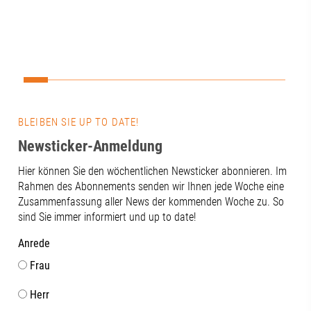
bestaunten wir auch die technischen
Entwicklungen, die hier ausgestellt sind,
so zum Beispiel ein antiquiertes
Diktiergerät, eine Eismaschine und ein
Uhrwerk im Herzen des Museums. 🕰️
Darüber hinaus lernten wir hier im
Unteren Brunnenmeisterhaus des
Wasserwerks am Roten Tor so einiges
BLEIBEN SIE UP TO DATE!
über die frühe Wasserversorgung der
Stadt Augsburg. 🚰Ein super Tipp für
Newsticker-Anmeldung
einen entspannten Team-Ausflug! 🙌👉
Hier können Sie den wöchentlichen Newsticker abonnieren. Im
Was war Ihr coolster Team-Ausflug?
Rahmen des Abonnements senden wir Ihnen jede Woche eine
Schreiben Sie uns Ihre Tipps in die
Zusammenfassung aller News der kommenden Woche zu. So
Kommentare! #RegionAugsburg
sind Sie immer informiert und up to date!
#Handwerk #team
Anrede
Frau
Herr