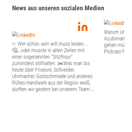
News aus unseren sozialen Medien
Warum Unter
Azubimarketi
✨ Wer schön sein will muss leiden...
gehen müssen:
🤔...oder musste in alten Zeiten mit
Podcast-Folge
einer sogenannten "Sitzfrisur"
zumindest stillhalten. ✂️Was man bis
heute über Friseure, Schneider,
Uhrmacher, Goldschmiede und anderes
frühes Handwerk aus der Region weiß,
durften wir gestern bei unserem Team-
Tag im Schwäbischen
Handwerkermuseum in der Augsburger
Altstadt erfahren. ⚒️In detailgetreu
nachgebildeten Werkstätten konnten wir
hier in die alte Handwerkskunst
eintauchen. Neben der Kunstfertigkeit