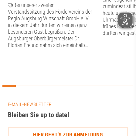
🤝Bei unserer zweiten
zumindest stil
Vorstandssitzung des Fördervereins der
heute über Frise
Regio Augsburg Wirtschaft GmbH e. V.
Uhrmacher, Gol
in diesem Jahr durften wir einen ganz
frühes Handwer
besonderen Gast begrüßen: Der
durften wir ges
Augsburger Oberbürgermeister Dr.
Tag im Schwäb
Florian Freund nahm sich eineinhalb
Handwerkermus
Stunden Zeit für den persönlichen
Altstadt erfahre
Austausch mit dem Vorstand des A³
nachgebildeten
Fördervereins. Bevor der gemeinsame
hier in die alt
Dialog begann, widmete sich der
eintauchen. Neb
Vorstand den vereinsinternen Themen.
bestaunten wir 
Punkte auf der Agenda waren der
Entwicklungen, d
aktuelle Stand in Sachen Mitglieder, die
so zum Beispiel
Verwendung der Fördermittel sowie ein
Diktiergerät, e
E-MAIL-NEWSLETTER
Rückblick auf das diesjährige
Uhrwerk im Her
Sommerfest. ☀️Anschließend erhielt Dr.
Darüber hinaus 
Bleiben Sie up to date!
Florian Freund einen aktuellen Einblick
Unteren Brunne
in das Wirken des Fördervereins im
Wasserwerks am
Wirtschaftsraum Augsburg. Im
über die frühe 
HIER GEHT'S ZUR ANMELDUNG