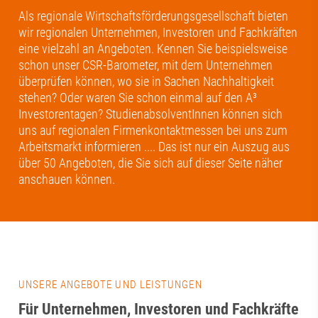
Als regionale Wirtschaftsförderungsgesellschaft bieten
wir regionalen Unternehmen, Investoren und Fachkräften
eine vielzahl an Angeboten. Kennen Sie beispielsweise
schon unser CSR-Barometer, mit dem Unternehmen
überprüfen können, wo sie in Sachen Nachhaltigkeit
stehen? Oder waren Sie schon einmal auf den A³
Investorentagen? StudienabsolventInnen können sich
uns auf regionalen Firmenkontaktmessen bei uns zum
Arbeitsmarkt informieren .... Das ist nur ein Auszug aus
über 50 Angeboten, die Sie sich auf dieser Seite näher
anschauen können.
UNSERE ANGEBOTE UND LEISTUNGEN
Für Unternehmen, Investoren und Fachkräfte