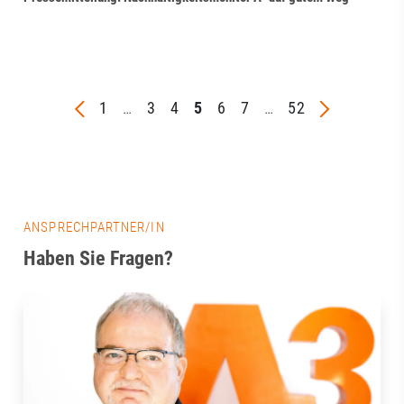
1
…
3
4
5
6
7
…
52
ANSPRECHPARTNER/IN
Haben Sie Fragen?