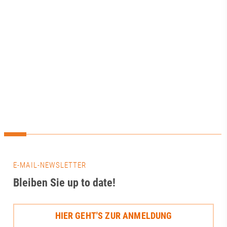
Gesundheitssta
diese Potenzial
werden? Welch
braucht es? Und
Zusammenarbei
Wissenschaft, U
Kommunen und 
Netzwerken?Die
Mittelpunkt uns
Werkstattgespr
vernetzen“.Eine 
Zukunft datenba
entscheidet sich
Technik. Genau
Vernetzung, ge
E-MAIL-NEWSLETTER
und der kontinu
Bleiben Sie up to date!
zwischen Wisse
und Praxis.Gera
bietet das Them
HIER GEHT'S ZUR ANMELDUNG
von neuen For