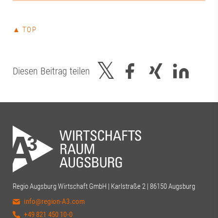
über innovativ
bis hin zu einer
als Gesundheit
▲ TOP
Innovationsstan
Beteiligten für
konstruktiven A
uns darauf, di
Diesen Beitrag teilen
gemeinsam weit
dem Regionalm
das Bayerisches
Wirtschaft, La
Energie aktiv d
vor Ort. Christi
|Alexandra Teyno
Andreas W. Dr. 
Beisac | Digital
Wirtschaftsförd
Christine Neum
Regio Augsburg Wirtschaft GmbH | Karlstraße 2 | 86150 Augsburg
Thiel#Regiona
info@region-A3.com
#Regionalmana
#Gesundheitsda
+49 821 450 10-0