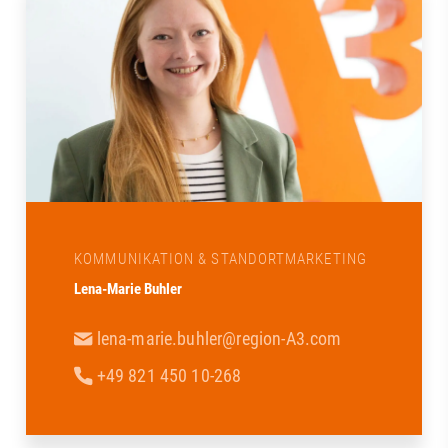
KOMMUNIKATION & STANDORTMARKETING
Lena-Marie Buhler
lena-marie.buhler@region-A3.com
+49 821 450 10-268