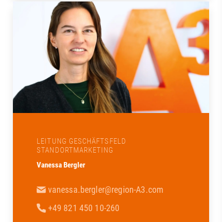
LEITUNG GESCHÄFTSFELD
STANDORTMARKETING
Vanessa Bergler
vanessa.bergler@region-A3.com
+49 821 450 10-260