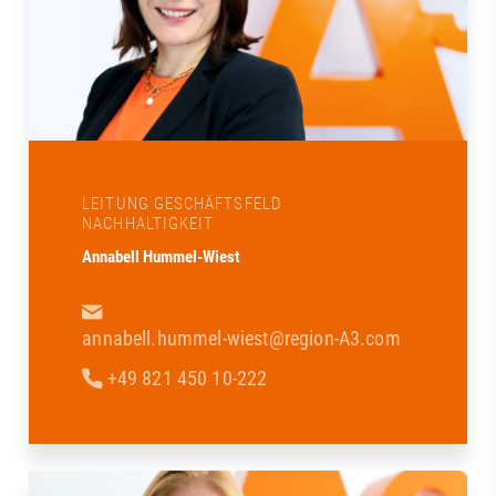
LEITUNG GESCHÄFTSFELD
NACHHALTIGKEIT
Annabell Hummel-Wiest
annabell.hummel-wiest@region-A3.com
+49 821 450 10-222