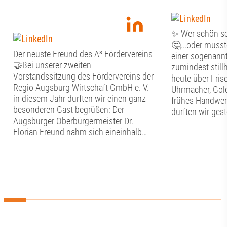
✨ Wer schön sei
🤔...oder musste
Der neuste Freund des A³ Fördervereins
einer sogenannte
🤝Bei unserer zweiten
zumindest stil
Vorstandssitzung des Fördervereins der
heute über Frise
Regio Augsburg Wirtschaft GmbH e. V.
Uhrmacher, Gol
in diesem Jahr durften wir einen ganz
frühes Handwer
besonderen Gast begrüßen: Der
durften wir ges
Augsburger Oberbürgermeister Dr.
Tag im Schwäb
Florian Freund nahm sich eineinhalb
Handwerkermus
Stunden Zeit für den persönlichen
Altstadt erfahre
Austausch mit dem Vorstand des A³
nachgebildeten
Fördervereins. Bevor der gemeinsame
hier in die alt
Dialog begann, widmete sich der
eintauchen. Neb
Vorstand den vereinsinternen Themen.
bestaunten wir 
Punkte auf der Agenda waren der
Entwicklungen, d
aktuelle Stand in Sachen Mitglieder, die
so zum Beispiel
Verwendung der Fördermittel sowie ein
Diktiergerät, e