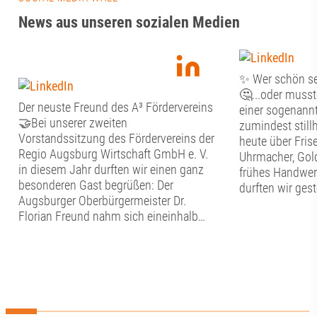
News aus unseren sozialen Medien
✨ Wer schön sei
🤔...oder musste
Der neuste Freund des A³ Fördervereins
einer sogenannte
🤝Bei unserer zweiten
zumindest stil
Vorstandssitzung des Fördervereins der
heute über Frise
Regio Augsburg Wirtschaft GmbH e. V.
Uhrmacher, Gol
in diesem Jahr durften wir einen ganz
frühes Handwer
besonderen Gast begrüßen: Der
durften wir ges
Augsburger Oberbürgermeister Dr.
Tag im Schwäb
Florian Freund nahm sich eineinhalb
Handwerkermus
Stunden Zeit für den persönlichen
Altstadt erfahre
Austausch mit dem Vorstand des A³
nachgebildeten
Fördervereins. Bevor der gemeinsame
hier in die alt
Dialog begann, widmete sich der
eintauchen. Neb
Vorstand den vereinsinternen Themen.
bestaunten wir 
Punkte auf der Agenda waren der
Entwicklungen, d