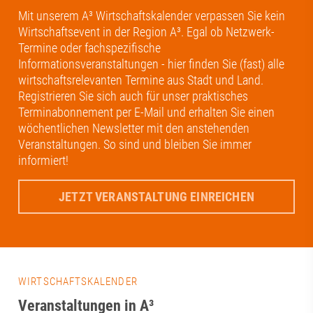
Mit unserem A³ Wirtschaftskalender verpassen Sie kein
Wirtschaftsevent in der Region A³. Egal ob Netzwerk-
Termine oder fachspezifische
Informationsveranstaltungen - hier finden Sie (fast) alle
wirtschaftsrelevanten Termine aus Stadt und Land.
Registrieren Sie sich auch für unser praktisches
Terminabonnement per E-Mail und erhalten Sie einen
wöchentlichen Newsletter mit den anstehenden
Veranstaltungen. So sind und bleiben Sie immer
informiert!
JETZT VERANSTALTUNG EINREICHEN
WIRTSCHAFTSKALENDER
Veranstaltungen in A³