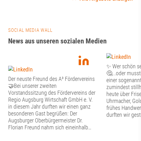
SOCIAL MEDIA WALL
News aus unseren sozialen Medien
✨ Wer schön sei
🤔...oder musste
Der neuste Freund des A³ Fördervereins
einer sogenannte
🤝Bei unserer zweiten
zumindest stil
Vorstandssitzung des Fördervereins der
heute über Frise
Regio Augsburg Wirtschaft GmbH e. V.
Uhrmacher, Gol
in diesem Jahr durften wir einen ganz
frühes Handwer
besonderen Gast begrüßen: Der
durften wir ges
Augsburger Oberbürgermeister Dr.
Tag im Schwäb
Florian Freund nahm sich eineinhalb
Handwerkermus
Stunden Zeit für den persönlichen
Altstadt erfahre