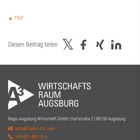
Kleinle, Claudia Brandstätter, Stefanie
Haug, Johanna Pfaller, Andreas
Thiel#A3Förderverein #RegionAugsburg
▲ TOP
#Zukunft
Diesen Beitrag teilen
Regio Augsburg Wirtschaft GmbH | Karlstraße 2 | 86150 Augsburg
info@region-A3.com
+49 821 450 10-0