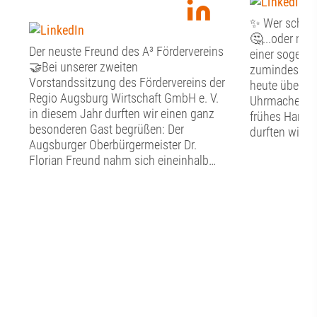
✨ Wer schön s
🤔...oder mus
Der neuste Freund des A³ Fördervereins
einer sogenan
🤝Bei unserer zweiten
zumindest st
Vorstandssitzung des Fördervereins der
heute über Fr
Regio Augsburg Wirtschaft GmbH e. V.
Uhrmacher, G
in diesem Jahr durften wir einen ganz
frühes Handw
besonderen Gast begrüßen: Der
durften wir g
Augsburger Oberbürgermeister Dr.
Tag im Schw
Florian Freund nahm sich eineinhalb
Handwerkerm
Stunden Zeit für den persönlichen
Altstadt erfah
Austausch mit dem Vorstand des A³
nachgebildet
Fördervereins. Bevor der gemeinsame
hier in die a
Dialog begann, widmete sich der
eintauchen. N
Vorstand den vereinsinternen Themen.
bestaunten wi
Punkte auf der Agenda waren der
Entwicklungen
aktuelle Stand in Sachen Mitglieder, die
so zum Beispi
Verwendung der Fördermittel sowie ein
Diktiergerät,
Rückblick auf das diesjährige
Uhrwerk im H
Sommerfest. ☀️Anschließend erhielt Dr.