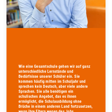
Wie eine Gesamtschule gehen wir auf ganz
unterschiedliche Lernstände und
Bedürfnisse unserer Schüler ein. Sie
kommen häufig mitten im Schuljahr und
sprechen kein Deutsch, aber viele andere
Sprachen. Sie alle benötigen ein
schulisches Angebot, das es ihnen
ermöglicht, die Schulausbildung ohne
Brüche in einem anderen Land fortzusetzen,
wenn ihre Eltern wegen des Jobs