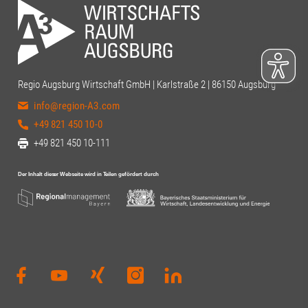
im Aufsichtsrat
Abschluss dur
gemeinsame G
Terrasse der
mit beeindru
Stadt nicht fe
Regio Augsburg Wirtschaft GmbH | Karlstraße 2 | 86150 Augsburg
Dankeschön a
info@region-A3.com
Vorstandsvor
Tinzmann für
+49 821 450 10-0
die Ausrichtu
+49 821 450 10-111
anderen Anwe
engagierten 
Dierig, WERN
Schloms, Dr.
Kleinle, Claud
Haug, Johanna
Thiel#A3Förd
#Zukunft