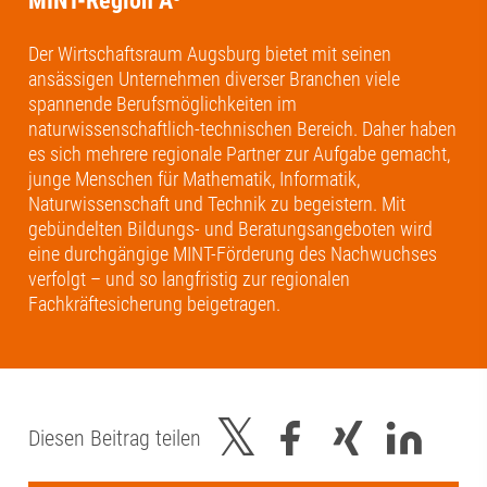
MINT-Region A³
Der Wirtschaftsraum Augsburg bietet mit seinen
ansässigen Unternehmen diverser Branchen viele
spannende Berufsmöglichkeiten im
naturwissenschaftlich-technischen Bereich. Daher haben
es sich mehrere regionale Partner zur Aufgabe gemacht,
junge Menschen für Mathematik, Informatik,
Naturwissenschaft und Technik zu begeistern. Mit
gebündelten Bildungs- und Beratungsangeboten wird
eine durchgängige MINT-Förderung des Nachwuchses
verfolgt – und so langfristig zur regionalen
Fachkräftesicherung beigetragen.
Diesen Beitrag teilen