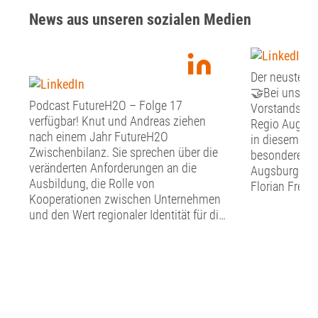
News aus unseren sozialen Medien
Der neuste Fr
🤝Bei unsere
Podcast FutureH2O – Folge 17
Vorstandssitz
verfügbar! Knut und Andreas ziehen
Regio Augsbu
nach einem Jahr FutureH2O
in diesem Jah
Zwischenbilanz. Sie sprechen über die
besonderen G
veränderten Anforderungen an die
Augsburger O
Ausbildung, die Rolle von
Florian Freun
Kooperationen zwischen Unternehmen
Stunden Zeit 
und den Wert regionaler Identität für die
Austausch mi
Berufsorientierung. Sie zeigen, warum
Förderverein
Auszubildende nicht nur Fachkräfte von
Dialog begann
morgen sind, sondern schon heute
Vorstand den
wichtige Impulse für die Innovation und
Punkte auf d
die Transformation geben können – und
aktuelle Stand
welche Rolle Augsburg dabei als
Verwendung d