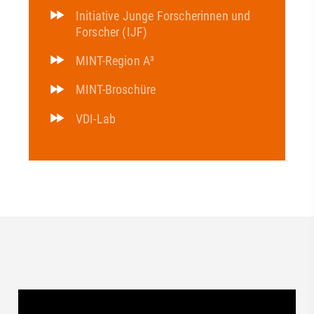
Initiative Junge Forscherinnen und
Forscher (IJF)
MINT-Region A³
MINT-Broschüre
VDI-Lab