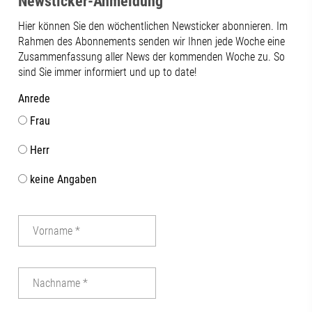
Newsticker-Anmeldung
deutlich: Vo
Senioren, Frauen und Jugend
Region bis hi
Hier können Sie den wöchentlichen Newsticker abonnieren. Im
gefördert.Bundesinstitut für
des Wirtschaf
Rahmen des Abonnements senden wir Ihnen jede Woche eine
Berufsbildung (BIBB)#futureh2o
Zukunftsstand
Zusammenfassung aller News der kommenden Woche zu. So
#jobvision #fachkräfteLiva Dziedataja |
Forschung un
sind Sie immer informiert und up to date!
Dr. Nina Schmitt | Katrin Beppler | Knut
offene Dialog
Wuhler | Benedikt Langer
wie wichtig 
Anrede
zwischen Wirt
Frau
regionalen Ak
unserer Regio
Herr
in der Verank
im Aufsichtsrat
keine Angaben
Abschluss dur
gemeinsame G
Terrasse der
mit beeindru
Stadt nicht fe
Dankeschön a
Vorstandsvor
Tinzmann für
die Ausrichtu