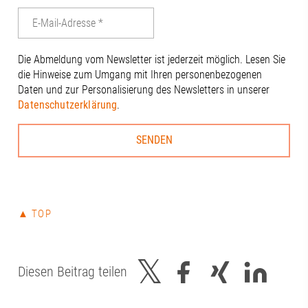
anderen Anwe
engagierten 
Dierig, WERN
Schloms, Dr.
Die Abmeldung vom Newsletter ist jederzeit möglich. Lesen Sie
Kleinle, Claud
die Hinweise zum Umgang mit Ihren personenbezogenen
Haug, Johanna
Daten und zur Personalisierung des Newsletters in unserer
Thiel#A3Förd
Datenschutzerklärung
.
#Zukunft
▲ TOP
Diesen Beitrag teilen