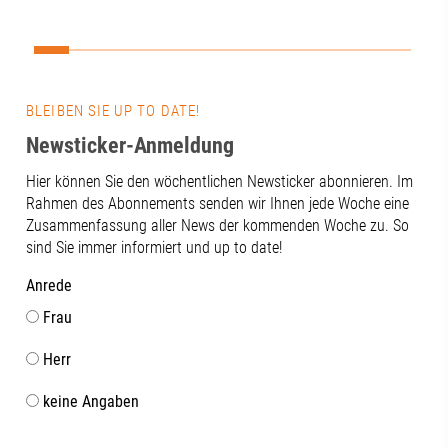
Diktiergerät, eine Eismaschine und ein
Uhrwerk im Herzen des Museums. 🕰️
Darüber hinaus lernten wir hier im
Unteren Brunnenmeisterhaus des
Wasserwerks am Roten Tor so einiges
BLEIBEN SIE UP TO DATE!
über die frühe Wasserversorgung der
Stadt Augsburg. 🚰Ein super Tipp für
Newsticker-Anmeldung
einen entspannten Team-Ausflug! 🙌👉
Hier können Sie den wöchentlichen Newsticker abonnieren. Im
Was war Ihr coolster Team-Ausflug?
Rahmen des Abonnements senden wir Ihnen jede Woche eine
Schreiben Sie uns Ihre Tipps in die
Zusammenfassung aller News der kommenden Woche zu. So
Kommentare! #RegionAugsburg
sind Sie immer informiert und up to date!
#Handwerk #team
Anrede
Frau
Herr
keine Angaben