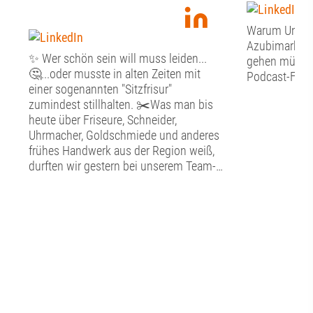
Warum Unter
Azubimarketi
✨ Wer schön sein will muss leiden...
gehen müssen:
🤔...oder musste in alten Zeiten mit
Podcast-Folge
einer sogenannten "Sitzfrisur"
zumindest stillhalten. ✂️Was man bis
heute über Friseure, Schneider,
Uhrmacher, Goldschmiede und anderes
frühes Handwerk aus der Region weiß,
durften wir gestern bei unserem Team-
Tag im Schwäbischen
Handwerkermuseum in der Augsburger
Altstadt erfahren. ⚒️In detailgetreu
nachgebildeten Werkstätten konnten wir
hier in die alte Handwerkskunst
eintauchen. Neben der Kunstfertigkeit
bestaunten wir auch die technischen
Entwicklungen, die hier ausgestellt sind,
so zum Beispiel ein antiquiertes