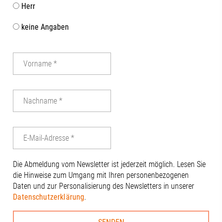
Herr
uns darauf, 
gemeinsam we
keine Angaben
dem Regional
das Bayerisch
Wirtschaft, 
Energie aktiv
vor Ort. Chris
|Alexandra Te
Andreas W. Dr
Beisac | Digit
Wirtschaftsfö
Christine Ne
Thiel#Regio
#Regionalma
#Gesundheits
Die Abmeldung vom Newsletter ist jederzeit möglich. Lesen Sie
#Innovation 
die Hinweise zum Umgang mit Ihren personenbezogenen
#Universität
Daten und zur Personalisierung des Newsletters in unserer
#Universität
Datenschutzerklärung
.
#RegionA3