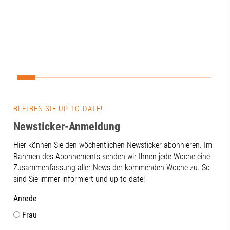
Wissenschaft,
Kommunen un
Netzwerken?D
Mittelpunkt u
Werkstattges
vernetzen“.Ei
Zukunft daten
entscheidet si
Technik. Gen
Vernetzung, 
BLEIBEN SIE UP TO DATE!
und der konti
Newsticker-Anmeldung
zwischen Wis
und Praxis.Ge
Hier können Sie den wöchentlichen Newsticker abonnieren. Im
bietet das Th
Rahmen des Abonnements senden wir Ihnen jede Woche eine
von neuen Fo
Zusammenfassung aller News der kommenden Woche zu. So
über innovat
sind Sie immer informiert und up to date!
bis hin zu ei
als Gesundhe
Anrede
Innovationsst
Frau
Beteiligten f
konstruktiven