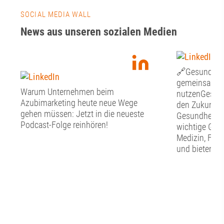
SOCIAL MEDIA WALL
News aus unseren sozialen Medien
🔗Gesundheit
gemeinsam Ch
Warum Unternehmen beim
nutzenGesund
Azubimarketing heute neue Wege
den Zukunfts
gehen müssen: Jetzt in die neueste
Gesundheitswi
Podcast-Folge reinhören!
wichtige Grun
Medizin, For
und bieten zu
die regionale
Gesundheitss
diese Potenzi
werden? Wel
braucht es? U
Zusammenarb