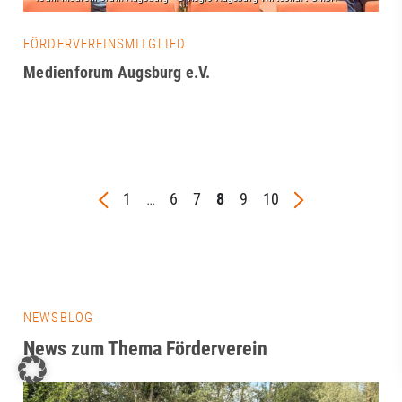
FÖRDERVEREINSMITGLIED
Medienforum Augsburg e.V.
1
…
6
7
8
9
10
NEWSBLOG
News zum Thema Förderverein