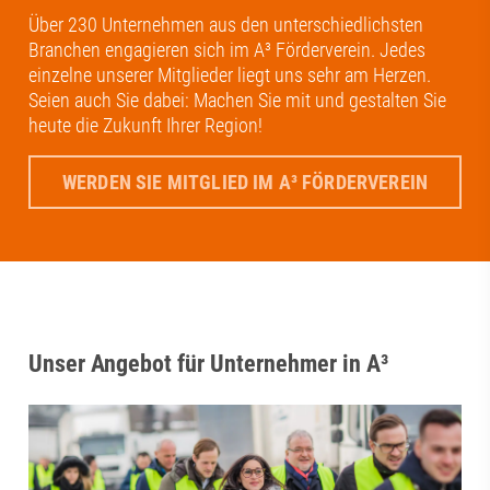
Über 230 Unternehmen aus den unterschiedlichsten
Branchen engagieren sich im A³ Förderverein. Jedes
einzelne unserer Mitglieder liegt uns sehr am Herzen.
Seien auch Sie dabei: Machen Sie mit und gestalten Sie
heute die Zukunft Ihrer Region!
WERDEN SIE MITGLIED IM A³ FÖRDERVEREIN
Unser Angebot für Unternehmer in A³