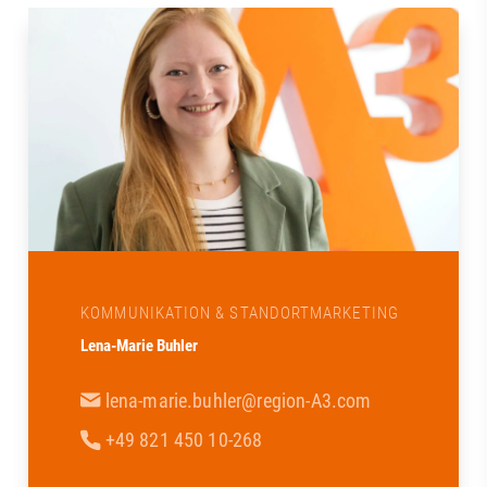
Kommentare! #RegionAugsburg
#Handwerk #team
KOMMUNIKATION & STANDORTMARKETING
Lena-Marie Buhler
lena-marie.buhler@region-A3.com
+49 821 450 10-268