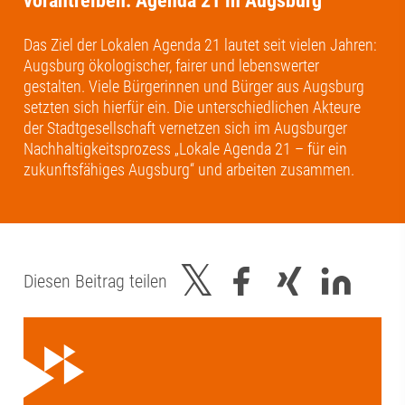
vorantreiben: Agenda 21 in Augsburg
Das Ziel der Lokalen Agenda 21 lautet seit vielen Jahren:
Augsburg ökologischer, fairer und lebenswerter
gestalten. Viele Bürgerinnen und Bürger aus Augsburg
setzten sich hierfür ein. Die unterschiedlichen Akteure
der Stadtgesellschaft vernetzen sich im Augsburger
Nachhaltigkeitsprozess „Lokale Agenda 21 – für ein
zukunftsfähiges Augsburg“ und arbeiten zusammen.
Diesen Beitrag teilen