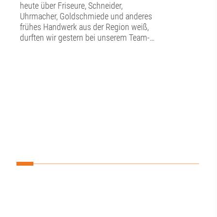
heute über Friseure, Schneider,
Uhrmacher, Goldschmiede und anderes
frühes Handwerk aus der Region weiß,
durften wir gestern bei unserem Team-
Tag im Schwäbischen
Handwerkermuseum in der Augsburger
Altstadt erfahren. ⚒️In detailgetreu
nachgebildeten Werkstätten konnten wir
hier in die alte Handwerkskunst
eintauchen. Neben der Kunstfertigkeit
bestaunten wir auch die technischen
Entwicklungen, die hier ausgestellt sind,
so zum Beispiel ein antiquiertes
Diktiergerät, eine Eismaschine und ein
Uhrwerk im Herzen des Museums. 🕰️
Darüber hinaus lernten wir hier im
Unteren Brunnenmeisterhaus des
Wasserwerks am Roten Tor so einiges
über die frühe Wasserversorgung der
Stadt Augsburg. 🚰Ein super Tipp für