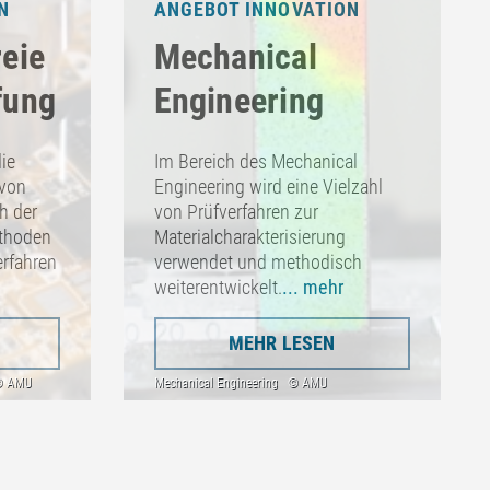
N
ANGEBOT INNOVATION
eie
Mechanical
fung
Engineering
ie
Im Bereich des Mechanical
 von
Engineering wird eine Vielzahl
h der
von Prüfverfahren zur
ethoden
Materialcharakterisierung
rfahren
verwendet und methodisch
weiterentwickelt.
... mehr
MEHR LESEN