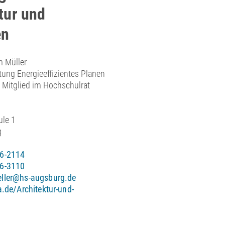
tur und
en
m Müller
tung Energieeffizientes Planen
 Mitglied im Hochschulrat
ule 1
g
6-2114
6-3110
ller@hs-augsburg.de
.de/Architektur-und-