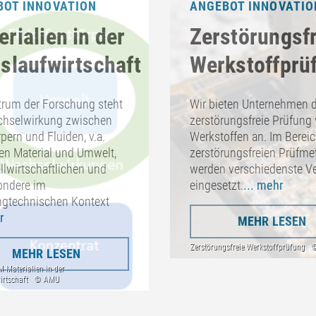
BOT INNOVATION
ANGEBOT INNOVATIO
rialien in der
Zerstörungsfr
islaufwirtschaft
Werkstoffprü
trum der Forschung steht
Wir bieten Unternehmen d
chselwirkung zwischen
zerstörungsfreie Prüfung
pern und Fluiden, v.a.
Werkstoffen an. Im Bereic
en Material und Umwelt,
zerstörungsfreien Prüfm
llwirtschaftlichen und
werden verschiedenste Ve
ondere im
eingesetzt.
... mehr
ingtechnischen Kontext
r
MEHR LESEN
MEHR LESEN