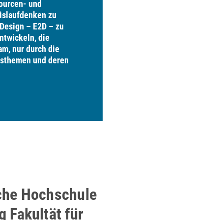
ourcen- und
islaufdenken zu
Design – E2D – zu
ntwickeln, die
m, nur durch die
gsthemen und deren
che Hochschule
 Fakultät für