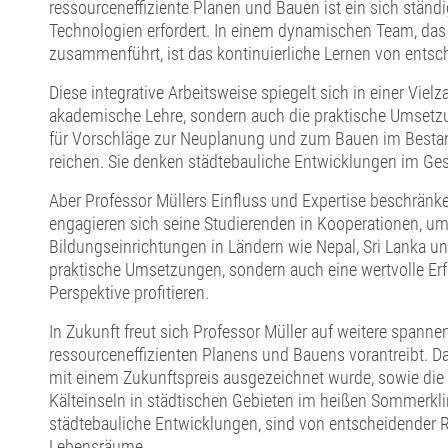
ressourceneffiziente Planen und Bauen ist ein sich ständ
Technologien erfordert. In einem dynamischen Team, da
zusammenführt, ist das kontinuierliche Lernen von ents
Diese integrative Arbeitsweise spiegelt sich in einer Vielz
akademische Lehre, sondern auch die praktische Umsetzun
für Vorschläge zur Neuplanung und zum Bauen im Bestand e
reichen. Sie denken städtebauliche Entwicklungen im Gesa
Aber Professor Müllers Einfluss und Expertise beschränken
engagieren sich seine Studierenden in Kooperationen, um
Bildungseinrichtungen in Ländern wie Nepal, Sri Lanka und
praktische Umsetzungen, sondern auch eine wertvolle Erfa
Perspektive profitieren.
In Zukunft freut sich Professor Müller auf weitere spann
ressourceneffizienten Planens und Bauens vorantreibt. Da
mit einem Zukunftspreis ausgezeichnet wurde, sowie die
Kälteinseln in städtischen Gebieten im heißen Sommerkli
städtebauliche Entwicklungen, sind von entscheidender 
Lebensräume.