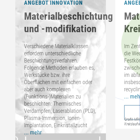
ANGEBOT INNOVATION
ANGE
Materialbeschichtung
Mate
und -modifikation
Kre
Verschiedene Materialklassen
Im Zen
erfordern unterschiedliche
die We
Beschichtungsverfahren.
Festkör
Folgende Methoden erlauben es,
zwisch
Werkstücke bzw. ihre
im abfa
Oberflächen mit einfachen oder
insbes
aber auch komplexen
recycl
(Funktions-)Materialien zu
... meh
beschichten: Thermisches
Verdampfen, Laserablation (PLD),
Plasma-Immersion, Ionen-
Implantation, Einkristallzucht
... mehr