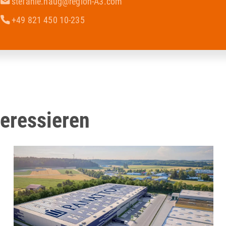
stefanie.haug@region-A3.com
+49 821 450 10-235
teressieren