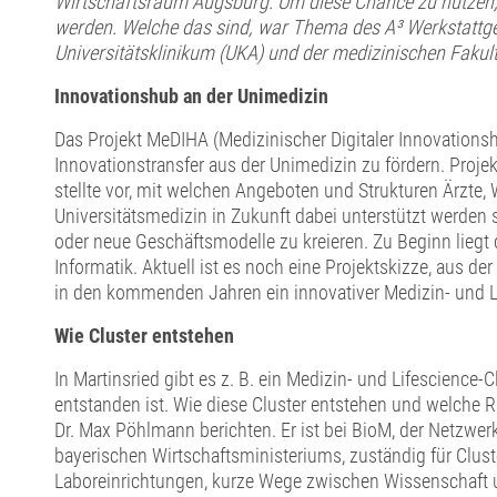
Wirtschaftsraum Augsburg. Um diese Chance zu nutzen
werden. Welche das sind, war Thema des A³ Werkstattg
Universitätsklinikum (UKA) und der medizinischen Fakul
Innovationshub an der Unimedizin
Das Projekt MeDIHA (Medizinischer Digitaler Innovation
Innovationstransfer aus der Unimedizin zu fördern. Projektl
stellte vor, mit welchen Angeboten und Strukturen Ärzte, 
Universitätsmedizin in Zukunft dabei unterstützt werden 
oder neue Geschäftsmodelle zu kreieren. Zu Beginn liegt
Informatik. Aktuell ist es noch eine Projektskizze, aus d
in den kommenden Jahren ein innovativer Medizin- und Li
Wie Cluster entstehen
In Martinsried gibt es z. B. ein Medizin- und Lifescience
entstanden ist. Wie diese Cluster entstehen und welche 
Dr. Max Pöhlmann berichten. Er ist bei BioM, der Netzwer
bayerischen Wirtschaftsministeriums, zuständig für Cluste
Laboreinrichtungen, kurze Wege zwischen Wissenschaft 