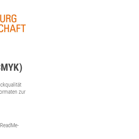
CMYK)
ckqualität
formaten zur
 ReadMe-