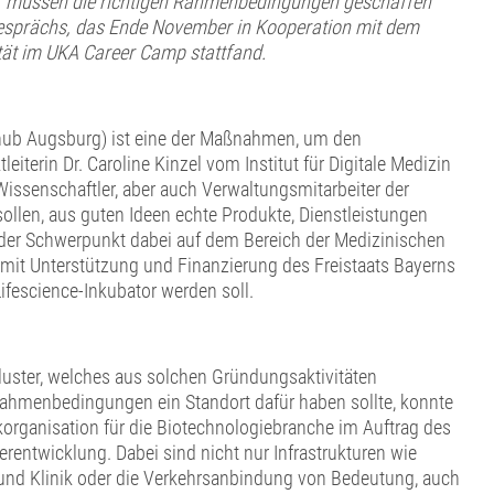
, müssen die richtigen Rahmenbedingungen geschaffen
esprächs, das Ende November in Kooperation mit dem
tät im UKA Career Camp stattfand.
shub Augsburg) ist eine der Maßnahmen, um den
eiterin Dr. Caroline Kinzel vom Institut für Digitale Medizin
Wissenschaftler, aber auch Verwaltungsmitarbeiter der
sollen, aus guten Ideen echte Produkte, Dienstleistungen
 der Schwerpunkt dabei auf dem Bereich der Medizinischen
er mit Unterstützung und Finanzierung des Freistaats Bayerns
fescience-Inkubator werden soll.
-Cluster, welches aus solchen Gründungsaktivitäten
Rahmenbedingungen ein Standort dafür haben sollte, konnte
korganisation für die Biotechnologiebranche im Auftrag des
rentwicklung. Dabei sind nicht nur Infrastrukturen wie
und Klinik oder die Verkehrsanbindung von Bedeutung, auch