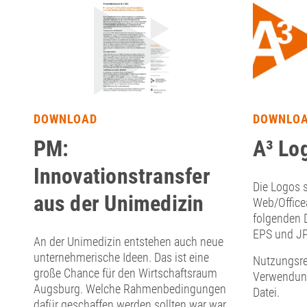
DOWNLOAD
DOWNLO
PM:
A³ Lo
Innovationstransfer
Die Logos s
aus der Unimedizin
Web/Office
folgenden 
EPS und J
An der Unimedizin entstehen auch neue
unternehmerische Ideen. Das ist eine
Nutzungsre
große Chance für den Wirtschaftsraum
Verwendung
Augsburg. Welche Rahmenbedingungen
Datei.
dafür geschaffen werden sollten war war