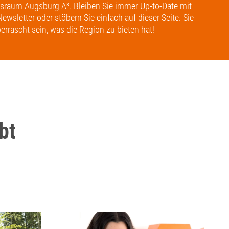
tsraum Augsburg A³. Bleiben Sie immer Up-to-Date mit
wsletter oder stöbern Sie einfach auf dieser Seite. Sie
rrascht sein, was die Region zu bieten hat!
bt