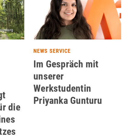
NEWS SERVICE
Im Gespräch mit
unserer
Werkstudentin
gt
Priyanka Gunturu
ür die
ines
atzes