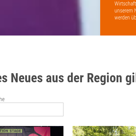
Wirtschaf
unserem Ne
werden übe
es Neues aus der Region gi
che