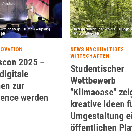
NOVATION
NEWS NACHHALTIGES
WIRTSCHAFTEN
scon 2025 –
Studentischer
digitale
Wettbewerb
nen zur
"Klimaoase" zei
ience werden
kreative Ideen f
Umgestaltung e
öffentlichen Pl