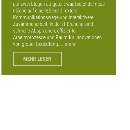
auf zwei Etagen aufgeteilt war, bietet die neue
Fläche auf einer Ebene direktere
Kommunikationswege und interaktivere
Zusammenarbeit. In der IT-Branche sind
schnelle Absprachen, effiziente
Arbeitsprozesse und Raum für Innovationen
von großer Bedeutung.
... mehr
MEHR LESEN