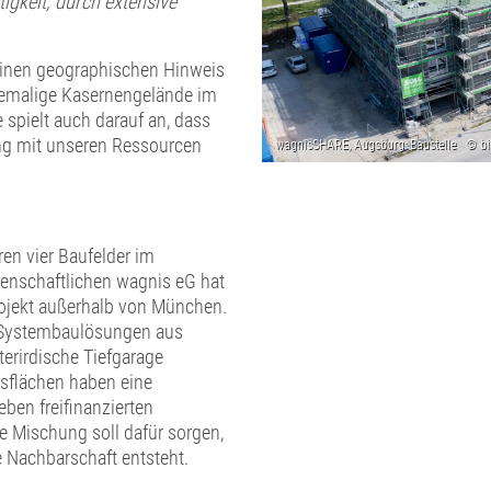
igkeit, durch extensive
einen geographischen Hinweis
hemalige Kasernengelände im
spielt auch darauf an, dass
ng mit unseren Ressourcen
en vier Baufelder im
enschaftlichen wagnis eG hat
rojekt außerhalb von München.
n Systembaulösungen aus
erirdische Tiefgarage
sflächen haben eine
ben freifinanzierten
 Mischung soll dafür sorgen,
e Nachbarschaft entsteht.