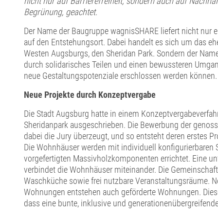
nicht nur auf Barrierefreiheit, sondern auch auf Nachhalt
Begrünung, geachtet.
Der Name der Baugruppe wagnisSHARE liefert nicht nur 
auf den Entstehungsort. Dabei handelt es sich um das e
Westen Augsburgs, den Sheridan Park. Sondern der Name 
durch solidarisches Teilen und einen bewussteren Umga
neue Gestaltungspotenziale erschlossen werden können.
Neue Projekte durch Konzeptvergabe
Die Stadt Augsburg hatte in einem Konzeptvergabeverfahr
Sheridanpark ausgeschrieben. Die Bewerbung der genoss
dabei die Jury überzeugt, und so entsteht deren erstes P
Die Wohnhäuser werden mit individuell konfigurierbare
vorgefertigten Massivholzkomponenten errichtet. Eine unt
verbindet die Wohnhäuser miteinander. Die Gemeinschaft
Waschküche sowie frei nutzbare Veranstaltungsräume. Ne
Wohnungen entstehen auch geförderte Wohnungen. Diese
dass eine bunte, inklusive und generationenübergreifend