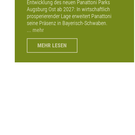
Entwicklung des neuen Panattoni Parks
Augsburg Ost ab 2027: In wirtschaftlich
prosperierender Lage erweitert Panattoni
seine Präsenz in Bayerisch-Schwaben.
... mehr
MEHR LESEN