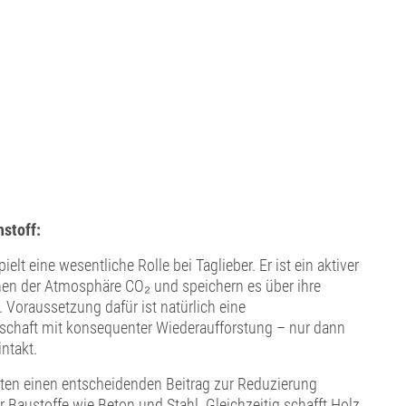
stoff:
ielt eine wesentliche Rolle bei Taglieber. Er ist ein aktiver
en der Atmosphäre CO₂ und speichern es über ihre
Voraussetzung dafür ist natürlich eine
tschaft mit konsequenter Wiederaufforstung – nur dann
intakt.
ten einen entscheidenden Beitrag zur Reduzierung
r Baustoffe wie Beton und Stahl. Gleichzeitig schafft Holz