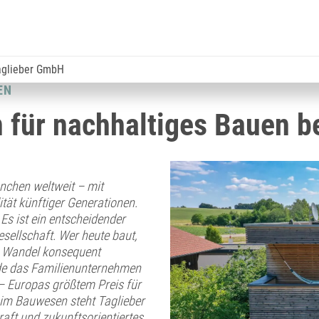
aglieber GmbH
EN
für nachhaltiges Bauen b
nchen weltweit – mit
tät künftiger Generationen.
Es ist ein entscheidender
sellschaft. Wer heute baut,
en Wandel konsequent
rde das Familienunternehmen
– Europas größtem Preis für
im Bauwesen steht Taglieber
aft und zukunftsorientiertes