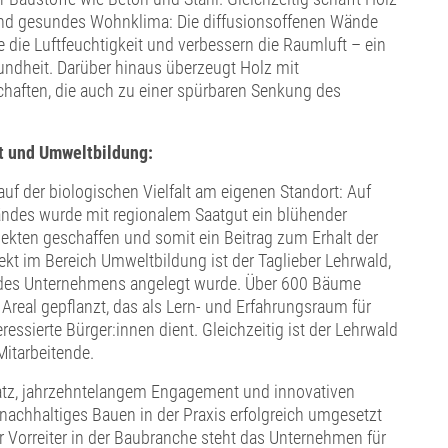
d gesundes Wohnklima: Die diffusionsoffenen Wände
e die Luftfeuchtigkeit und verbessern die Raumluft – ein
sundheit. Darüber hinaus überzeugt Holz mit
aften, die auch zu einer spürbaren Senkung des
t und Umweltbildung:
auf der biologischen Vielfalt am eigenen Standort: Auf
ndes wurde mit regionalem Saatgut ein blühender
ekten geschaffen und somit ein Beitrag zum Erhalt der
ojekt im Bereich Umweltbildung ist der Taglieber Lehrwald,
 des Unternehmens angelegt wurde. Über 600 Bäume
real gepflanzt, das als Lern- und Erfahrungsraum für
ressierte Bürger:innen dient. Gleichzeitig ist der Lehrwald
Mitarbeitende.
atz, jahrzehntelangem Engagement und innovativen
 nachhaltiges Bauen in der Praxis erfolgreich umgesetzt
 Vorreiter in der Baubranche steht das Unternehmen für