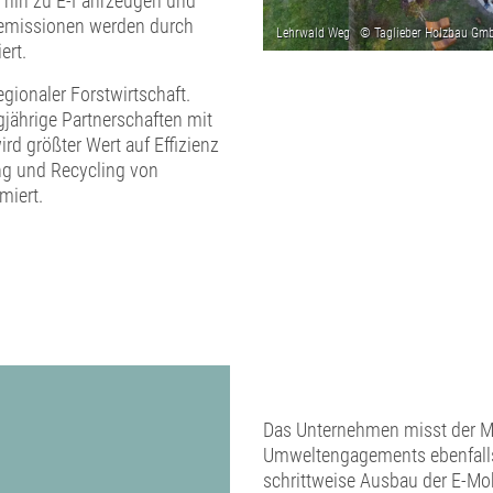
s hin zu E-Fahrzeugen und
stemissionen werden durch
ert.
gionaler Forstwirtschaft.
gjährige Partnerschaften mit
d größter Wert auf Effizienz
ung und Recycling von
miert.
Das Unternehmen misst der Mob
Umweltengagements ebenfalls e
schrittweise Ausbau der E-Mobi