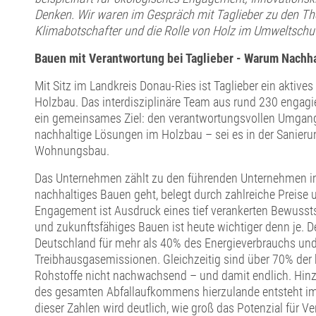
Denken. Wir waren im Gespräch mit Taglieber zu den T
Klimabotschafter und die Rolle von Holz im Umweltschut
Bauen mit Verantwortung bei Taglieber - Warum Nachhal
Mit Sitz im Landkreis Donau-Ries ist Taglieber ein aktive
Holzbau. Das interdisziplinäre Team aus rund 230 engagie
ein gemeinsames Ziel: den verantwortungsvollen Umgan
nachhaltige Lösungen im Holzbau – sei es in der Sanier
Wohnungsbau.
Das Unternehmen zählt zu den führenden Unternehmen 
nachhaltiges Bauen geht, belegt durch zahlreiche Preise
Engagement ist Ausdruck eines tief verankerten Bewuss
und zukunftsfähiges Bauen ist heute wichtiger denn je. D
Deutschland für mehr als 40% des Energieverbrauchs un
Treibhausgasemissionen. Gleichzeitig sind über 70% der
Rohstoffe nicht nachwachsend – und damit endlich. Hinz
des gesamten Abfallaufkommens hierzulande entsteht im
dieser Zahlen wird deutlich, wie groß das Potenzial für V