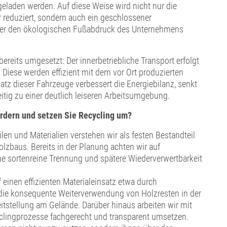
eladen werden. Auf diese Weise wird nicht nur die
r reduziert, sondern auch ein geschlossener
 der den ökologischen Fußabdruck des Unternehmens
t bereits umgesetzt: Der innerbetriebliche Transport erfolgt
 Diese werden effizient mit dem vor Ort produzierten
atz dieser Fahrzeuge verbessert die Energiebilanz, senkt
itig zu einer deutlich leiseren Arbeitsumgebung.
dern und setzen Sie Recycling um?
n und Materialien verstehen wir als festen Bestandteil
lzbaus. Bereits in der Planung achten wir auf
ne sortenreine Trennung und spätere Wiederverwertbarkeit
f einen effizienten Materialeinsatz etwa durch
die konsequente Weiterverwendung von Holzresten in der
tstellung am Gelände. Darüber hinaus arbeiten wir mit
lingprozesse fachgerecht und transparent umsetzen.