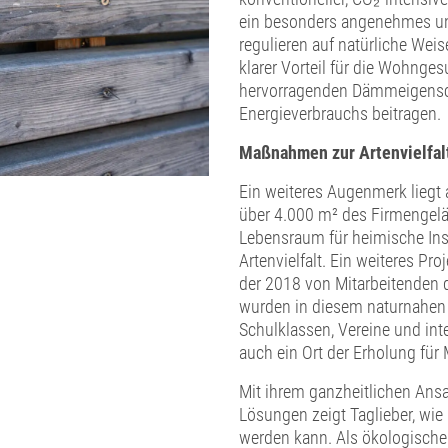
ein besonders angenehmes un
regulieren auf natürliche Weis
klarer Vorteil für die Wohnge
hervorragenden Dämmeigensch
Energieverbrauchs beitragen.
Maßnahmen zur Artenvielfal
Ein weiteres Augenmerk liegt 
über 4.000 m² des Firmengelä
Lebensraum für heimische Ins
Artenvielfalt. Ein weiteres Pr
der 2018 von Mitarbeitenden
wurden in diesem naturnahen A
Schulklassen, Vereine und inte
auch ein Ort der Erholung für 
Mit ihrem ganzheitlichen Ans
Lösungen zeigt Taglieber, wie
werden kann. Als ökologischer