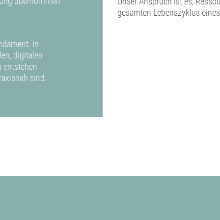
ortung übernommen
Unser Anspruch ist es, Ressou
gesamten Lebenszyklus eines
ndament. In
n, digitalen
n entstehen
raxisnah sind.