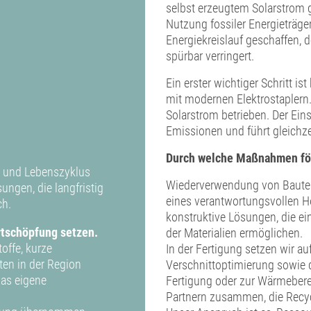
selbst erzeugtem Solarstrom g
Nutzung fossiler Energieträge
Energiekreislauf geschaffen,
spürbar verringert.
Ein erster wichtiger Schritt is
mit modernen Elektrostaplern.
Solarstrom betrieben. Der Eins
Emissionen und führt gleichze
Durch welche Maßnahmen för
tz und Lebenszyklus
Wiederverwendung von Bauteile
ngen, die langfristig
eines verantwortungsvollen Ho
ch.
konstruktive Lösungen, die ei
rtschöpfung setzen.
der Materialien ermöglichen.
offe, kurze
In der Fertigung setzen wir au
ten in der Region
Verschnittoptimierung sowie 
das eigene
Fertigung oder zur Wärmeberei
Partnern zusammen, die Recyc