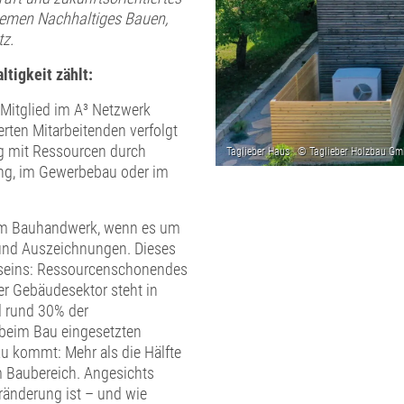
hemen Nachhaltiges Bauen,
z.
tigkeit zählt:
s Mitglied im A³ Netzwerk
rten Mitarbeitenden verfolgt
g mit Ressourcen durch
ung, im Gewerbebau oder im
im Bauhandwerk, wenn es um
 und Auszeichnungen. Dieses
tseins: Ressourcenschonendes
er Gebäudesektor steht in
d rund 30% der
 beim Bau eingesetzten
u kommt: Mehr als die Hälfte
 Baubereich. Angesichts
eränderung ist – und wie