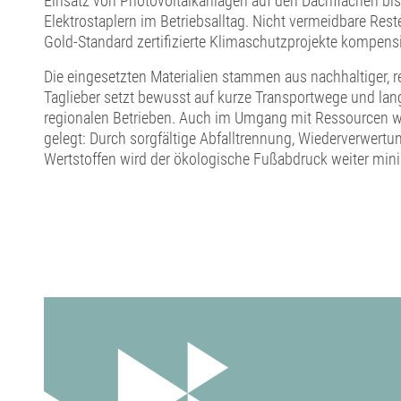
Einsatz von Photovoltaikanlagen auf den Dachflächen bi
Elektrostaplern im Betriebsalltag. Nicht vermeidbare Re
Gold-Standard zertifizierte Klimaschutzprojekte kompensi
Die eingesetzten Materialien stammen aus nachhaltiger, re
Taglieber setzt bewusst auf kurze Transportwege und lan
regionalen Betrieben. Auch im Umgang mit Ressourcen wir
gelegt: Durch sorgfältige Abfalltrennung, Wiederverwert
Wertstoffen wird der ökologische Fußabdruck weiter mini