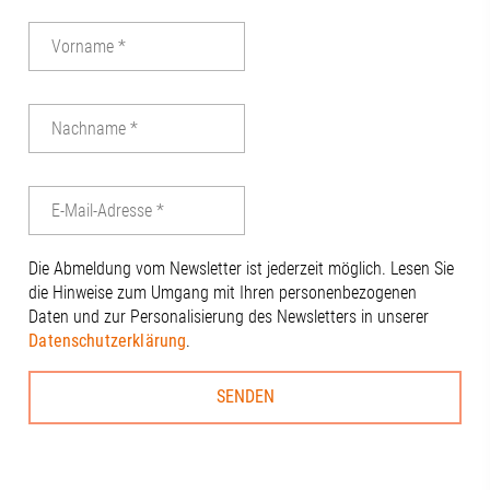
Abschluss durfte natürlich das
gemeinsame Gruppenfoto auf der
Terrasse der Stadtsparkasse Augsburg
mit beeindruckendem Blick über die
Stadt nicht fehlen. 🏙️Ein herzliches
Dankeschön an unseren 1.
Vorstandsvorsitzenden Wolfgang
Tinzmann für die Gastfreundschaft und
die Ausrichtung der Sitzung, und an alle
anderen Anwesenden für den
engagierten Austausch: Benjamin
Die Abmeldung vom Newsletter ist jederzeit möglich. Lesen Sie
Dierig, WERNER Ziegelmeier_SM, Volker
die Hinweise zum Umgang mit Ihren personenbezogenen
Schloms, Dr. Dietrich Gemmel, Simon
Daten und zur Personalisierung des Newsletters in unserer
Kleinle, Claudia Brandstätter, Stefanie
Datenschutzerklärung
.
Haug, Johanna Pfaller, Andreas
Thiel#A3Förderverein #RegionAugsburg
#Zukunft