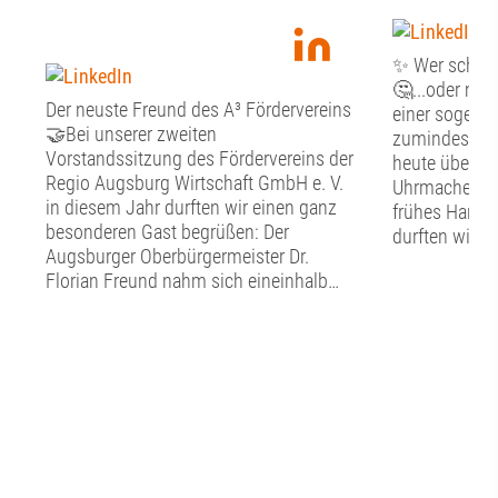
✨ Wer schön s
🤔...oder mus
Der neuste Freund des A³ Fördervereins
einer sogenan
🤝Bei unserer zweiten
zumindest st
Vorstandssitzung des Fördervereins der
heute über Fr
Regio Augsburg Wirtschaft GmbH e. V.
Uhrmacher, G
in diesem Jahr durften wir einen ganz
frühes Handw
besonderen Gast begrüßen: Der
durften wir g
Augsburger Oberbürgermeister Dr.
Tag im Schw
Florian Freund nahm sich eineinhalb
Handwerkerm
Stunden Zeit für den persönlichen
Altstadt erfah
Austausch mit dem Vorstand des A³
nachgebildet
Fördervereins. Bevor der gemeinsame
hier in die a
Dialog begann, widmete sich der
eintauchen. N
Vorstand den vereinsinternen Themen.
bestaunten wi
Punkte auf der Agenda waren der
Entwicklungen
aktuelle Stand in Sachen Mitglieder, die
so zum Beispi
Verwendung der Fördermittel sowie ein
Diktiergerät,