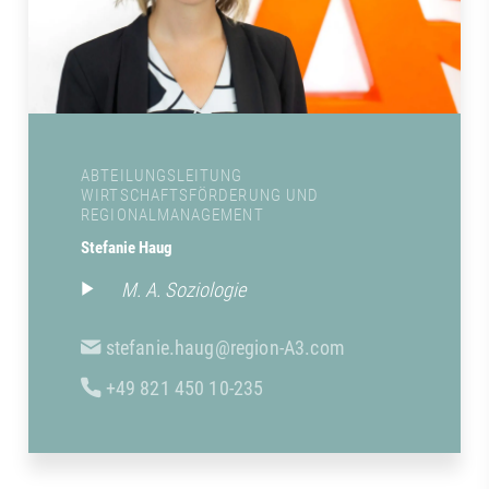
ABTEILUNGSLEITUNG
WIRTSCHAFTSFÖRDERUNG UND
REGIONALMANAGEMENT
Stefanie Haug
M. A. Soziologie
stefanie.haug@region-A3.com
+49 821 450 10-235