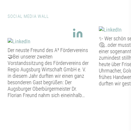
SOCIAL MEDIA WALL
✨ Wer schön sei
🤔...oder musste
Der neuste Freund des A³ Fördervereins
einer sogenannte
🤝Bei unserer zweiten
zumindest stil
Vorstandssitzung des Fördervereins der
heute über Frise
Regio Augsburg Wirtschaft GmbH e. V.
Uhrmacher, Gol
in diesem Jahr durften wir einen ganz
frühes Handwer
besonderen Gast begrüßen: Der
durften wir ges
Augsburger Oberbürgermeister Dr.
Tag im Schwäb
Florian Freund nahm sich eineinhalb
Handwerkermus
Stunden Zeit für den persönlichen
Altstadt erfahre
Austausch mit dem Vorstand des A³
nachgebildeten
Fördervereins. Bevor der gemeinsame
hier in die alt
Dialog begann, widmete sich der
eintauchen. Neb
Vorstand den vereinsinternen Themen.
bestaunten wir 