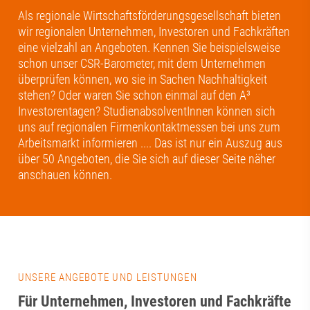
Als regionale Wirtschaftsförderungsgesellschaft bieten
wir regionalen Unternehmen, Investoren und Fachkräften
eine vielzahl an Angeboten. Kennen Sie beispielsweise
schon unser CSR-Barometer, mit dem Unternehmen
überprüfen können, wo sie in Sachen Nachhaltigkeit
stehen? Oder waren Sie schon einmal auf den A³
Investorentagen? StudienabsolventInnen können sich
uns auf regionalen Firmenkontaktmessen bei uns zum
Arbeitsmarkt informieren .... Das ist nur ein Auszug aus
über 50 Angeboten, die Sie sich auf dieser Seite näher
anschauen können.
UNSERE ANGEBOTE UND LEISTUNGEN
Für Unternehmen, Investoren und Fachkräfte