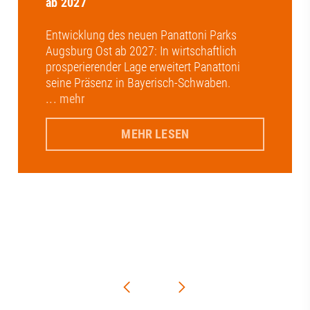
ab 2027
Entwicklung des neuen Panattoni Parks
Augsburg Ost ab 2027: In wirtschaftlich
prosperierender Lage erweitert Panattoni
seine Präsenz in Bayerisch-Schwaben.
... mehr
MEHR LESEN