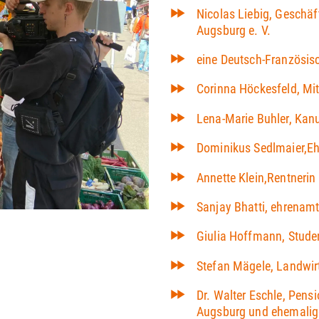
Nicolas Liebig, Geschä
Augsburg e. V.
eine Deutsch-Französis
Corinna Höckesfeld, Mita
Lena-Marie Buhler, Kan
Dominikus Sedlmaier,Eh
Annette Klein,Rentneri
Sanjay Bhatti, ehrenamt
Giulia Hoffmann, Stude
Stefan Mägele, Landwir
Dr. Walter Eschle, Pens
Augsburg und ehemalige