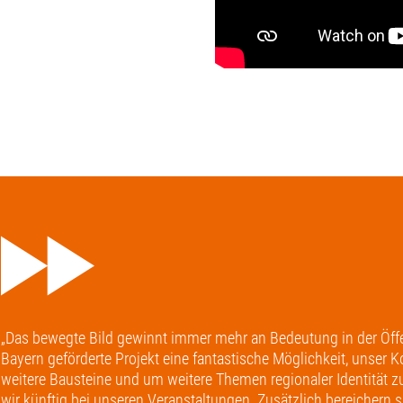
„Das bewegte Bild gewinnt immer mehr an Bedeutung in der Öffen
Bayern geförderte Projekt eine fantastische Möglichkeit, unser
weitere Bausteine und um weitere Themen regionaler Identität z
wir künftig bei unseren Veranstaltungen. Zusätzlich bereichern s