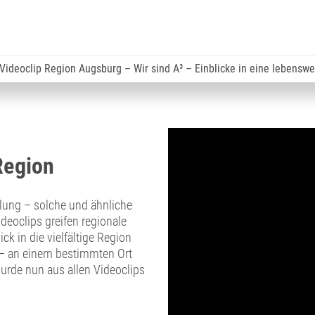
Videoclip Region Augsburg – Wir sind A³ – Einblicke in eine lebensw
Region
olung – solche und ähnliche
eoclips greifen regionale
ck in die vielfältige Region
 – an einem bestimmten Ort
wurde nun aus allen Videoclips