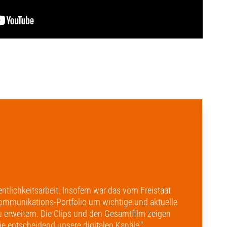
tlichkeitsarbeit. Insofern war das vom Freistaat
 Kommunikations-Portfolio um wichtige und aktuelle
u erweitern. Die Clips und den Gesamtfilm zeigen
ie entscheidend unsere digitalen Kanäle.“