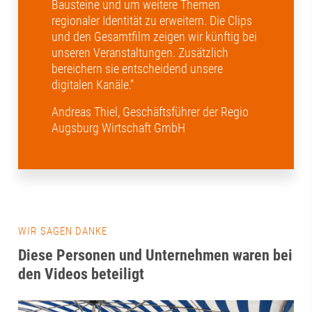
Bausteine und um weitere Themen
regionaler Identität zu erweitern. Die Clips
und den Gesamtfilm zeigen wir künftig bei
unseren Veranstaltungen. Zusätzlich
bereichern sie entscheidend unsere
digitalen Kanäle.“
Andreas Thiel, Geschäftsführer der Regio
Augsburg Wirtschaft GmbH
WIR SAGEN DANKE
Diese Personen und Unternehmen waren bei
den Videos beteiligt